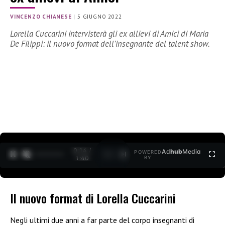
VINCENZO CHIANESE
|
5 GIUGNO 2022
Lorella Cuccarini intervisterà gli ex allievi di Amici di Maria
De Filippi: il nuovo format dell’insegnante del talent show.
0:15 /
Ad
hub
Media
POWERED
1
/
2
1:40
BY
Il nuovo format di Lorella Cuccarini
Negli ultimi due anni a far parte del corpo insegnanti di