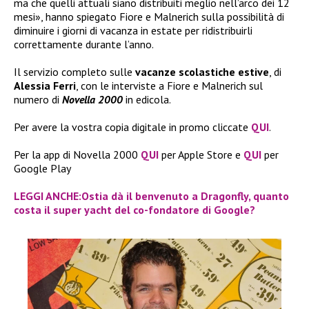
ma che quelli attuali siano distribuiti meglio nell’arco dei 12
mesi», hanno spiegato Fiore e Malnerich sulla possibilità di
diminuire i giorni di vacanza in estate per ridistribuirli
correttamente durante l’anno.
Il servizio completo sulle
vacanze scolastiche estive
, di
Alessia Ferri
, con le interviste a Fiore e Malnerich sul
numero di
Novella 2000
in edicola.
Per avere la vostra copia digitale in promo cliccate
QUI
.
Per la app di Novella 2000
QUI
per Apple Store e
QUI
per
Google Play
LEGGI ANCHE:Ostia dà il benvenuto a Dragonfly, quanto
costa il super yacht del co-fondatore di Google?