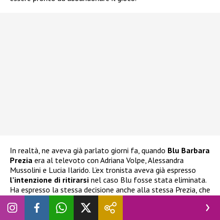
In realtà, ne aveva già parlato giorni fa, quando
Blu Barbara
Prezia
era al televoto con Adriana Volpe, Alessandra
Mussolini e Lucia Ilarido. L’ex tronista aveva già espresso
l’intenzione di ritirarsi
nel caso Blu fosse stata eliminata.
Ha espresso la stessa decisione anche alla stessa Prezia, che
ha cercato di dissuaderlo e di impedirgli di compiere scelte
istintive delle quali potrebbe pentirsi.