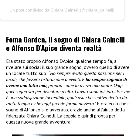
Un post condiviso da Chiara Cainelli (@chiara_cainelli)
Foma Garden, il sogno di Chiara Cainelli
e Alfonso D’Apice diventa realtà
Era stato proprio Alfonso D’Apice, qualche tempo fa, a
rivelare sui social il suo grande sogno, ovvero quello di avere
un locale tutto suo:
“Ho sempre avuto questa passione per i
locali, che fossero ristorazione o eventi. E
ho sempre sognato di
averne uno tutto mio
, proprio come lo aveva mio padre. Oggi
quel sogno sta per diventare realtà. I lavori sono iniziati…Per me
è una soddisfazione incredibile, qualcosa che sentivo dentro da
tanto tempo e che oggi prende forma davvero.”
E ora ecco che il
sogno di Alfonso si è avverato, grazie anche all’aiuto della
fidanzata Chiara Cainelli. La coppia è quindi pronta per
questa nuova grande avventura!