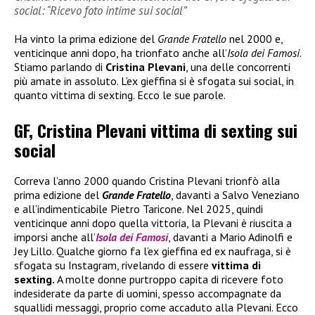
social: “Ricevo foto intime sui social”
Ha vinto la prima edizione del
Grande Fratello
nel 2000 e,
venticinque anni dopo, ha trionfato anche all’
Isola dei Famosi
.
Stiamo parlando di
Cristina Plevani
, una delle concorrenti
più amate in assoluto. L’ex gieffina si è sfogata sui social, in
quanto vittima di sexting. Ecco le sue parole.
GF, Cristina Plevani vittima di sexting sui
social
Correva l’anno 2000 quando Cristina Plevani trionfò alla
prima edizione del
Grande Fratello
, davanti a Salvo Veneziano
e all’indimenticabile Pietro Taricone. Nel 2025, quindi
venticinque anni dopo quella vittoria, la Plevani è riuscita a
imporsi anche all’
Isola dei Famosi
, davanti a Mario Adinolfi e
Jey Lillo. Qualche giorno fa l’ex gieffina ed ex naufraga, si è
sfogata su Instagram, rivelando di essere
vittima di
sexting.
A molte donne purtroppo capita di ricevere foto
indesiderate da parte di uomini, spesso accompagnate da
squallidi messaggi, proprio come accaduto alla Plevani. Ecco