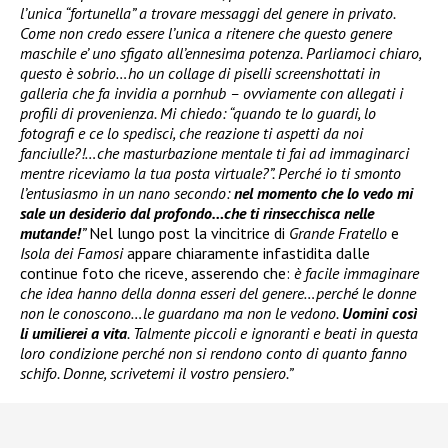
l’unica “fortunella” a trovare messaggi del genere in privato.
Come non credo essere l’unica a ritenere che questo genere
maschile e’ uno sfigato all’ennesima potenza. Parliamoci chiaro,
questo è sobrio…ho un collage di piselli screenshottati in
galleria che fa invidia a pornhub – ovviamente con allegati i
profili di provenienza. Mi chiedo: “quando te lo guardi, lo
fotografi e ce lo spedisci, che reazione ti aspetti da noi
fanciulle?!…che masturbazione mentale ti fai ad immaginarci
mentre riceviamo la tua posta virtuale?”. Perché io ti smonto
l’entusiasmo in un nano secondo:
nel momento che lo vedo mi
sale un desiderio dal profondo…che ti rinsecchisca nelle
mutande!
”
Nel lungo post la vincitrice di
Grande Fratello
e
Isola dei Famosi
appare chiaramente infastidita dalle
continue foto che riceve, asserendo che:
è facile immaginare
che idea hanno della donna esseri del genere…perché le donne
non le conoscono…le guardano ma non le vedono.
Uomini così
li umilierei a vita
. Talmente piccoli e ignoranti e beati in questa
loro condizione perché non si rendono conto di quanto fanno
schifo. Donne, scrivetemi il vostro pensiero.”