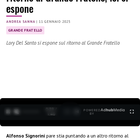
espone
ANDREA SANNA
|
11 GENNAIO 2025
GRANDE FRATELLO
Lory Del Santo si espone sul ritorno al Grande Fratello
0:30 /
Ad
hub
Media
POWERED
1
/
2
1:40
BY
Alfonso Signorini
pare stia puntando a un altro ritorno al