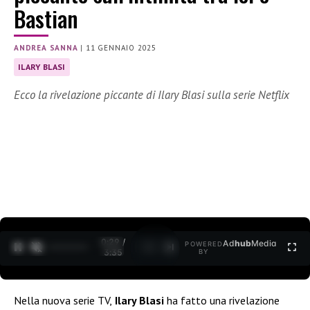
Bastian
ANDREA SANNA
|
11 GENNAIO 2025
ILARY BLASI
Ecco la rivelazione piccante di Ilary Blasi sulla serie Netflix
0:30 /
Ad
hub
Media
POWERED
1
/
2
3:35
BY
Nella nuova serie TV,
Ilary Blasi
ha fatto una rivelazione