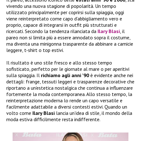
vivendo una nuova stagione di popolarità. Un tempo
utilizzato principalmente per coprirsi sulla spiaggia, oggi
viene reinterpretato come capo d’abbigliamento vero e
proprio, capace di integrarsi in outfit più strutturati e
ricercati. Secondo la tendenza rilanciata da
Ilary Blasi
, il
pareo non si limita più a essere annodato sopra il costume,
ma diventa una minigonna trasparente da abbinare a camicie
leggere, t-shirt o top estivi.
Il risultato è uno stile fresco e allo stesso tempo
sofisticato, perfetto per le giornate al mare o per aperitivi
sulla spiaggia. Il
richiamo agli anni ’90
è evidente anche nei
dettagli: frange, tessuti leggeri e trasparenze decorative che
riportano a un’estetica nostalgica che continua a influenzare
fortemente la moda contemporanea. Allo stesso tempo, la
reinterpretazione moderna lo rende un capo versatile e
facilmente adattabile a diversi contesti estivi. Quando un
volto come
Ilary Blasi
lancia un’idea di stile, il mondo della
moda estiva difficilmente resta indifferente.