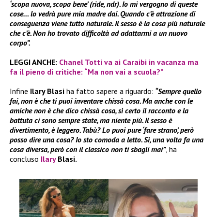
‘scopa nuova, scopa bene’ (ride, ndr). Io mi vergogno di queste
cose… lo vedrà pure mia madre dai. Quando c’è attrazione di
conseguenza viene tutto naturale. Il sesso è la cosa più naturale
che c’è. Non ho trovato difficoltà ad adattarmi a un nuovo
corpo”.
LEGGI ANCHE:
Chanel Totti va ai Caraibi in vacanza ma
fa il pieno di critiche: “Ma non vai a scuola?”
Infine
Ilary Blasi
ha fatto sapere a riguardo:
“Sempre quello
fai, non è che ti puoi inventare chissà cosa. Ma anche con le
amiche non è che dico chissà cosa, sì certo il racconto e la
battuta ci sono sempre state, ma niente più. Il sesso è
divertimento, è leggero. Tabù? Lo puoi pure ‘fare strano’, però
posso dire una cosa? Io sto comoda a letto. Sì, una volta fa una
cosa diversa, però con il classico non ti sbagli mai”
, ha
concluso
Ilary
Blasi.