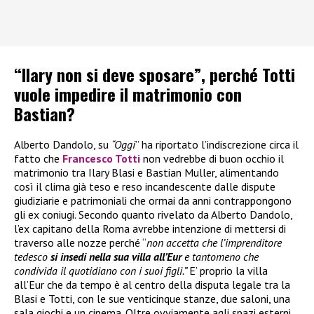
“Ilary non si deve sposare”, perché Totti
vuole impedire il matrimonio con
Bastian?
Alberto Dandolo, su
“Oggi
” ha riportato l’indiscrezione circa il
fatto che
Francesco Totti
non vedrebbe di buon occhio il
matrimonio tra Ilary Blasi e Bastian Muller, alimentando
così il clima già teso e reso incandescente dalle dispute
giudiziarie e patrimoniali che ormai da anni contrappongono
gli ex coniugi. Secondo quanto rivelato da Alberto Dandolo,
l’ex capitano della Roma avrebbe intenzione di mettersi di
traverso alle nozze perché “
non accetta che l’imprenditore
tedesco
si insedi nella sua villa all’Eur
e tantomeno che
condivida il quotidiano con i suoi figli.”
E’ proprio la villa
all’Eur che da tempo è al centro della disputa legale tra la
Blasi e Totti, con le sue venticinque stanze, due saloni, una
sala giochi e un cinema. Oltre ovviamente agli spazi esterni,