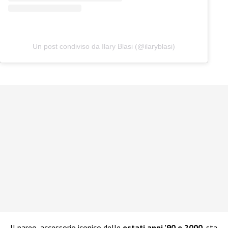
Un post condiviso da Ilary Blasi (@ilaryblasi)
Il pareo, accessorio iconico delle
estati anni ’90 e 2000
, sta