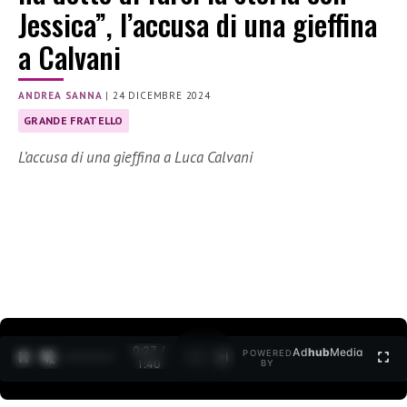
Jessica”, l’accusa di una gieffina
a Calvani
ANDREA SANNA
|
24 DICEMBRE 2024
GRANDE FRATELLO
L’accusa di una gieffina a Luca Calvani
0:28 /
Ad
hub
Media
POWERED
1
/
2
1:40
BY