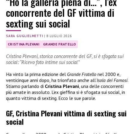
“Ho la galleria piena di…”, l’ex
concorrente del GF vittima di
sexting sui social
SARA GUGLIELMETTI
|
8 LUGLIO 2026
CRISTINA PLEVANI
GRANDE FRATELLO
Cristina Plevani, storica concorrente del GF, si è sfogata sui
social: “Ricevo foto intime sui social”
Ha vinto la prima edizione del
Grande Fratello
nel 2000 e,
venticinque anni dopo, ha trionfato anche all’
Isola dei Famosi
.
Stiamo parlando di
Cristina Plevani
, una delle concorrenti
più amate in assoluto. L’ex gieffina si è sfogata sui social, in
quanto vittima di sexting. Ecco le sue parole.
GF, Cristina Plevani vittima di sexting sui
social