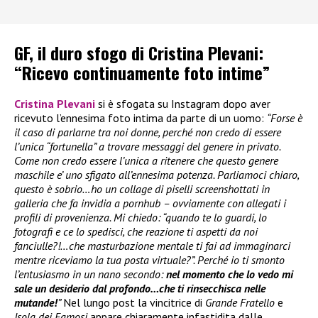
GF, il duro sfogo di Cristina Plevani:
“Ricevo continuamente foto intime”
Cristina Plevani
si è sfogata su Instagram dopo aver
ricevuto l’ennesima foto intima da parte di un uomo:
“Forse è
il caso di parlarne tra noi donne, perché non credo di essere
l’unica “fortunella” a trovare messaggi del genere in privato.
Come non credo essere l’unica a ritenere che questo genere
maschile e’ uno sfigato all’ennesima potenza. Parliamoci chiaro,
questo è sobrio…ho un collage di piselli screenshottati in
galleria che fa invidia a pornhub – ovviamente con allegati i
profili di provenienza. Mi chiedo: “quando te lo guardi, lo
fotografi e ce lo spedisci, che reazione ti aspetti da noi
fanciulle?!…che masturbazione mentale ti fai ad immaginarci
mentre riceviamo la tua posta virtuale?”. Perché io ti smonto
l’entusiasmo in un nano secondo:
nel momento che lo vedo mi
sale un desiderio dal profondo…che ti rinsecchisca nelle
mutande!
”
Nel lungo post la vincitrice di
Grande Fratello
e
Isola dei Famosi
appare chiaramente infastidita dalle