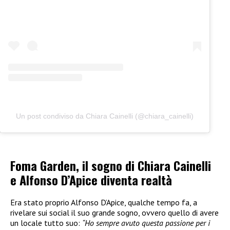
Un post condiviso da Chiara Cainelli (@chiara_cainelli)
Foma Garden, il sogno di Chiara Cainelli
e Alfonso D’Apice diventa realtà
Era stato proprio Alfonso D’Apice, qualche tempo fa, a
rivelare sui social il suo grande sogno, ovvero quello di avere
un locale tutto suo:
“Ho sempre avuto questa passione per i