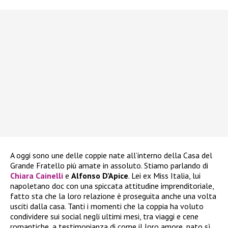
A oggi sono une delle coppie nate all’interno della Casa del
Grande Fratello più amate in assoluto. Stiamo parlando di
Chiara Cainelli
e
Alfonso D’Apice
. Lei ex Miss Italia, lui
napoletano doc con una spiccata attitudine imprenditoriale,
fatto sta che la loro relazione è proseguita anche una volta
usciti dalla casa. Tanti i momenti che la coppia ha voluto
condividere sui social negli ultimi mesi, tra viaggi e cene
romantiche, a testimonianza di come il loro amore, nato sì