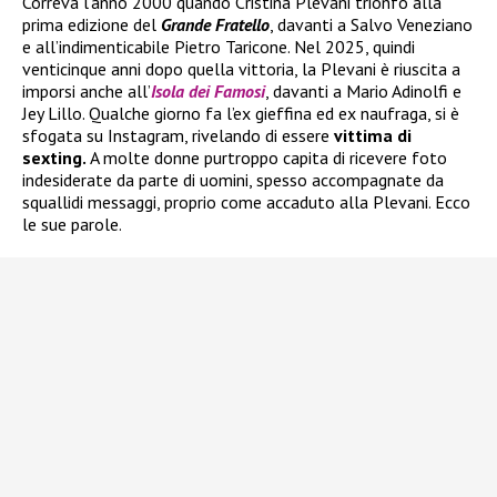
Correva l’anno 2000 quando Cristina Plevani trionfò alla
prima edizione del
Grande Fratello
, davanti a Salvo Veneziano
e all’indimenticabile Pietro Taricone. Nel 2025, quindi
venticinque anni dopo quella vittoria, la Plevani è riuscita a
imporsi anche all’
Isola dei Famosi
, davanti a Mario Adinolfi e
Jey Lillo. Qualche giorno fa l’ex gieffina ed ex naufraga, si è
sfogata su Instagram, rivelando di essere
vittima di
sexting.
A molte donne purtroppo capita di ricevere foto
indesiderate da parte di uomini, spesso accompagnate da
squallidi messaggi, proprio come accaduto alla Plevani. Ecco
le sue parole.