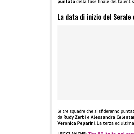
puntata
della fase finale del talent
La data di inizio del Serale
le tre squadre che si sfideranno punt
da
Rudy Zerbi
e
Alessandra Celenta
Veronica Peparini
. La terza ed ultim
LEGGI ANCHE
:
The 50 Italia, nel cas