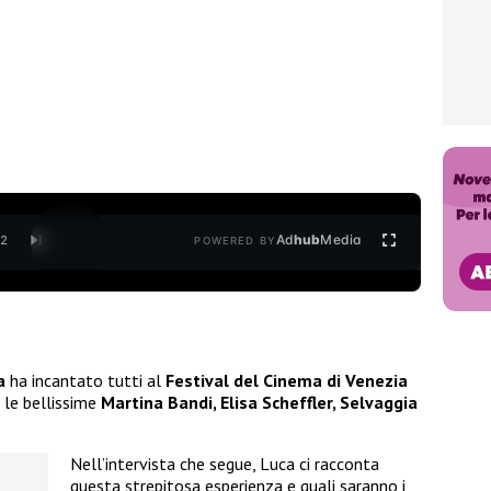
Ad
hub
Media
/
2
POWERED BY
a
ha incantato tutti al
Festival del Cinema di Venezia
r le bellissime
Martina Bandi, Elisa Scheffler, Selvaggia
Nell’intervista che segue, Luca ci racconta
questa strepitosa esperienza e quali saranno i