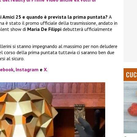
a
di Amici 25 e quando è prevista la prima puntata?
A
 è stato il promo ufficiale della trasmissione, andato in
talent show di
Maria De Filippi
debutterà ufficialmente
 ballerini si stanno impegnando al massimo per non deludere
nel corso della prima puntata tuttavia ci saranno ben due
si al sicuro.
cebook
,
Instagram
e
X
.
CUC