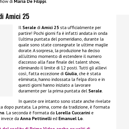
 show di
Maria De Filippi
.
 di Amici 25
Il
Serale
di
Amici 25
sta ufficialmente per
partire! Pochi giorni fa è infatti andata in onda
l’ultima puntata del pomeridiano, durante la
quale sono state consegnate le ultime maglie
dorate. A sorpresa, la produzione ha deciso
all’ultimo momento di estendere il numero
d’accesso alla fase finale del talent show,
eliminando il limite di 12 posti. Tutti gli allievi
così, fatta eccezione di
Giulia
, che è stata
eliminata, hanno indossata la felpa d’oro e in
questi giorni hanno iniziato a lavorare
duramente per la prima puntata del
Serale
.
In queste ore intanto sono state anche rivelate
ata dopo puntata. La prima, come da tradizione, è formata
no
. La seconda è formata da
Lorella Cuccarini
e
a invece da
Anna Pettinelli
ed
Emanuel Lo
.
t del reality di Prime Video anche ex volti di