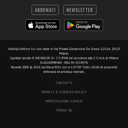
ABBONATI
NEWSLETTER
Visibilia Editrice S.r.l.
con sede in Via Privata Giovannino De Grassi 12/12A, 20123
Milano.
Capitale sociale € 100.000,00 I.V. - C.F./P.IVA ed iscrizione alla C.C.I.A.A. di Milano
N.10269990965 - REA MI-2519578.
Novella 2000 © 2026. Iscritta al ROC con il n.37767. Tutti i diritti di proprietà
letteraria ed artistica riservati.
CONTATTI
PRIVACY E COOKIES POLICY
IMPOSTAZIONI COOKIE
TORNA SU