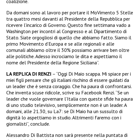
coalizione.
Da domani sono al lavoro per portare il MoVimento 5 Stelle
tra quattro mesi davanti al Presidente della Repubblica per
ricevere l’incarico di Governo. Questo fine settimana vado a
Washington per incontri al Congresso e al Dipartimento di
Stato. Siate orgogliosi di quello che abbiamo fatto. Siamo il
primo Movimento d’Europa e se alle regionali e alle
comunali abbiamo oltre il 30% possiamo arrivare ben oltre
alle politiche. Adesso incrociamo le dita e aspettiamo il
nome del Presidente della Regione Siciliana”.
LA REPLICA DI RENZI
– “Oggi Di Maio scappa. Mi spiace per i
miei figli pensare che gli italiani rischino di essere guidati da
un leader che è senza coraggio. Che ha paura di confrontarsi.
Che inventa scuse ridicole, scrive su Facebook Renzi. “Se un
leader che vuole governare l’Italia con queste sfide ha paura
di uno studio televisivo, semplicemente non è un leader. A
domani, alle 21.30, su La7: se Di Maio ha un sussulto di
dignità lo aspettiamo in studio. Altrimenti faremo con i
giornalisti”, conclude.
Alessandro Di Battista non sarà presente nella puntata di