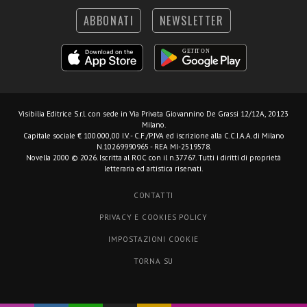
ABBONATI
NEWSLETTER
Visibilia Editrice S.r.l.
con sede in Via Privata Giovannino De Grassi 12/12A, 20123
Milano.
Capitale sociale € 100.000,00 I.V. - C.F./P.IVA ed iscrizione alla C.C.I.A.A. di Milano
N.10269990965 - REA MI-2519578.
Novella 2000 © 2026. Iscritta al ROC con il n.37767. Tutti i diritti di proprietà
letteraria ed artistica riservati.
CONTATTI
PRIVACY E COOKIES POLICY
IMPOSTAZIONI COOKIE
TORNA SU