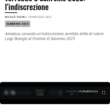
l’indiscrezione
NICOLÒ FIGINI
|
19 MAGGIO 2022
SANREMO 2023
Amadeus, secondo un’indiscrezione, avrebbe detto di volere
Luigi Strangis al Festival di Sanremo 2023
0:27 /
Ad
hub
Media
POWERED
1
/
2
3:35
BY