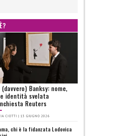
 È?
è (davvero) Banksy: nome,
 e identità svelata
’inchiesta Reuters
IA CIOTTI | 13 GIUGNO 2026
ma, chi è la fidanzata Lodovica
rini