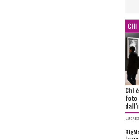
CHI
Chi 
foto
dall
LUCREZ
BigMa
Lazze