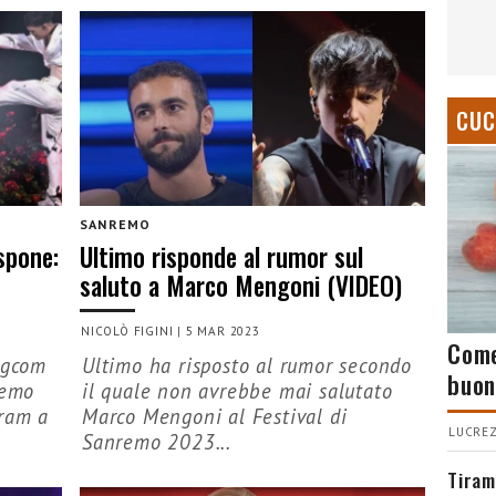
CUC
SANREMO
spone:
Ultimo risponde al rumor sul
saluto a Marco Mengoni (VIDEO)
NICOLÒ FIGINI
|
5 MAR 2023
Come
Agcom
Ultimo ha risposto al rumor secondo
buon
remo
il quale non avrebbe mai salutato
gram a
Marco Mengoni al Festival di
LUCREZ
Sanremo 2023...
Tiram