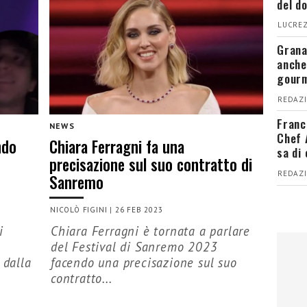
del d
LUCREZ
Grana
anche
gour
REDAZI
Franc
NEWS
Chef 
ndo
Chiara Ferragni fa una
sa di
precisazione sul suo contratto di
REDAZI
Sanremo
NICOLÒ FIGINI
|
26 FEB 2023
i
Chiara Ferragni è tornata a parlare
del Festival di Sanremo 2023
 dalla
facendo una precisazione sul suo
contratto...