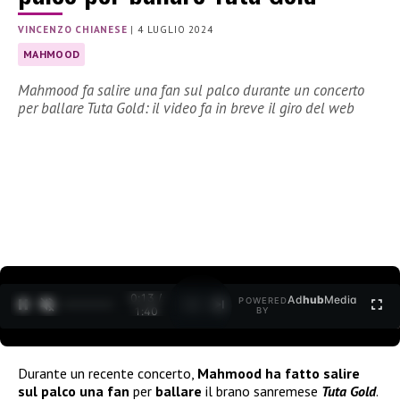
VINCENZO CHIANESE
|
4 LUGLIO 2024
MAHMOOD
Mahmood fa salire una fan sul palco durante un concerto
per ballare Tuta Gold: il video fa in breve il giro del web
0:15 /
Ad
hub
Media
POWERED
1
/
2
1:40
BY
Durante un recente concerto,
Mahmood
ha fatto salire
sul palco una fan
per
ballare
il brano sanremese
Tuta Gold
.