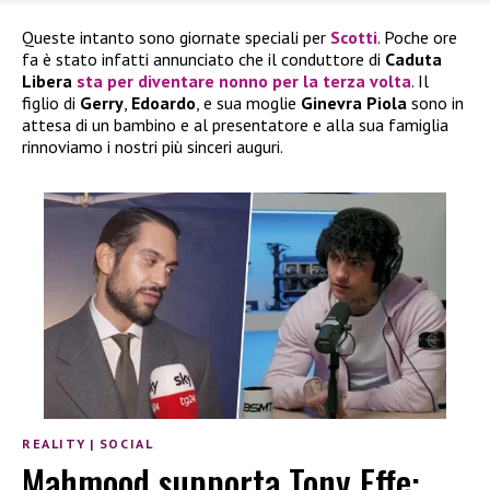
Queste intanto sono giornate speciali per
Scotti
. Poche ore
fa è stato infatti annunciato che il conduttore di
Caduta
Libera
sta per diventare nonno per la terza volta
. Il
figlio di
Gerry
,
Edoardo
, e sua moglie
Ginevra Piola
sono in
attesa di un bambino e al presentatore e alla sua famiglia
rinnoviamo i nostri più sinceri auguri.
REALITY
|
SOCIAL
Mahmood supporta Tony Effe: