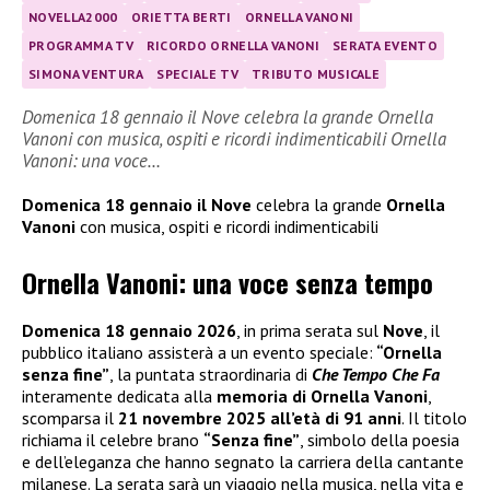
NOVELLA2000
ORIETTA BERTI
ORNELLA VANONI
PROGRAMMA TV
RICORDO ORNELLA VANONI
SERATA EVENTO
SIMONA VENTURA
SPECIALE TV
TRIBUTO MUSICALE
Domenica 18 gennaio il Nove celebra la grande Ornella
Vanoni con musica, ospiti e ricordi indimenticabili Ornella
Vanoni: una voce…
Domenica 18 gennaio il Nove
celebra la grande
Ornella
Vanoni
con musica, ospiti e ricordi indimenticabili
Ornella Vanoni: una voce senza tempo
Domenica 18 gennaio 2026
, in prima serata sul
Nove
, il
pubblico italiano assisterà a un evento speciale:
“Ornella
senza fine”
, la puntata straordinaria di
Che Tempo Che Fa
interamente dedicata alla
memoria di Ornella Vanoni
,
scomparsa il
21 novembre 2025 all’età di 91 anni
. Il titolo
richiama il celebre brano
“Senza fine”
, simbolo della poesia
e dell’eleganza che hanno segnato la carriera della cantante
milanese. La serata sarà un viaggio nella musica, nella vita e