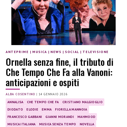
ANTEPRIME
|
MUSICA
|
NEWS
|
SOCIAL
|
TELEVISIONE
Ornella senza fine, il tributo di
Che Tempo Che Fa alla Vanoni:
anticipazioni e ospiti
ALBA COSENTINO
|
14 GENNAIO 2026
ANNALISA
CHE TEMPO CHE FA
CRISTIANO MALGIOGLIO
DIODATO
ELODIE
EMMA
FIORELLA MANNOIA
FRANCESCO GABBANI
GIANNI MORANDI
MAHMOOD
MUSICA ITALIANA
MUSICA SENZA TEMPO
NOVELLA