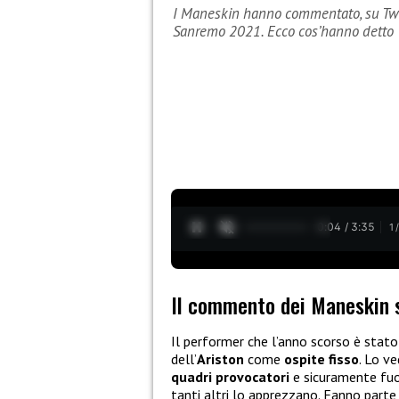
I Maneskin hanno commentato, su Twitt
Sanremo 2021. Ecco cos’hanno detto
0:05 / 3:35
1
Il commento dei Maneskin s
Il performer che l’anno scorso è stato
dell’
Ariston
come
ospite fisso
. Lo ve
quadri provocatori
e sicuramente fuor
tanti altri lo apprezzano. Fanno parte