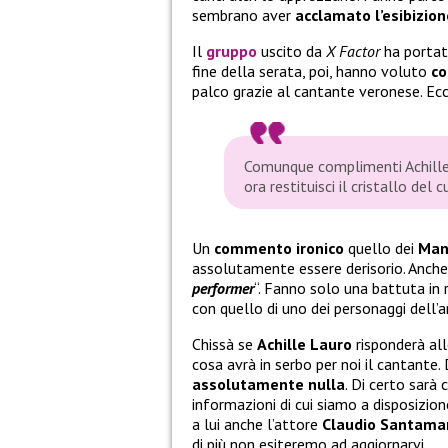
sembrano aver
acclamato l’esibizion
Il
gruppo
uscito da
X Factor
ha portat
fine della serata, poi, hanno voluto
c
palco grazie al cantante veronese. Ecc
Comunque complimenti Achille
ora restituisci il cristallo del
Un
commento ironico
quello dei
Man
assolutamente essere derisorio. Anche lo
performer
“. Fanno solo una battuta in 
con quello di uno dei personaggi dell
Chissà se
Achille Lauro
risponderà all
cosa avrà in serbo per noi il cantante.
assolutamente nulla
. Di certo sarà
informazioni di cui siamo a disposizio
a lui anche l’attore
Claudio
Santamar
di più non esiteremo ad aggiornarvi.