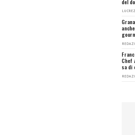
del d
LUCREZ
Grana
anche
gour
REDAZI
Franc
Chef 
sa di
REDAZI