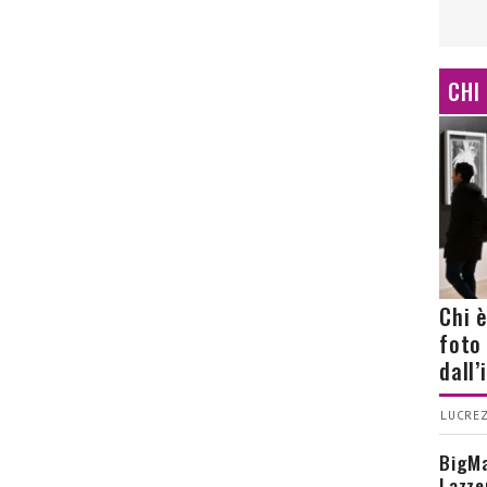
CHI
Chi 
foto
dall
LUCREZ
BigMa
Lazze