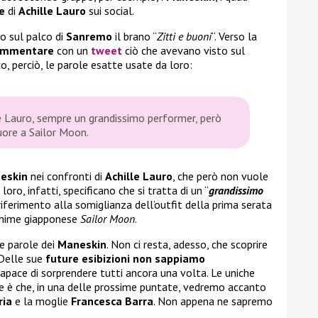
e
di
Achille Lauro
sui social.
o sul palco di
Sanremo
il brano “
Zitti e buoni
“. Verso la
ommentare
con un
tweet
ciò che avevano visto sul
o, perciò, le parole esatte usate da loro:
 Lauro, sempre un grandissimo performer, però
 cuore a Sailor Moon.
eskin
nei confronti di
Achille Lauro
, che però non vuole
ro, infatti, specificano che si tratta di un “
grandissimo
riferimento alla somiglianza dell’outfit della prima serata
’anime giapponese
Sailor Moon
.
e parole dei
Maneskin
. Non ci resta, adesso, che scoprire
 Delle sue
future esibizioni non sappiamo
 capace di sorprendere tutti ancora una volta. Le uniche
ne è che, in una delle prossime puntate, vedremo accanto
ia
e la moglie
Francesca Barra
. Non appena ne sapremo