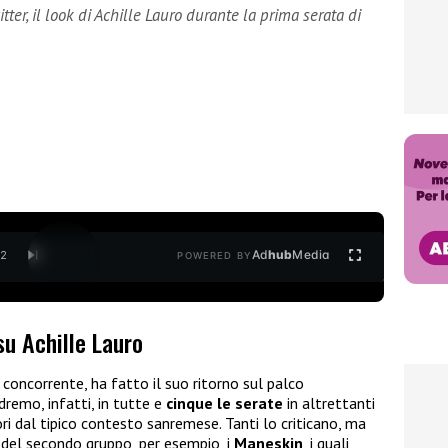
er, il look di Achille Lauro durante la prima serata di
Ad
hub
Media
/
2
POWERED BY
u Achille Lauro
 concorrente, ha fatto il suo ritorno sul palco
dremo, infatti, in tutte e
cinque le serate
in altrettanti
i dal tipico contesto sanremese. Tanti lo criticano, ma
 del secondo gruppo, per esempio, i
Maneskin
, i quali