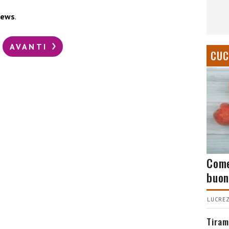
news
.
AVANTI
CUC
Come
buon
LUCREZ
Tiram