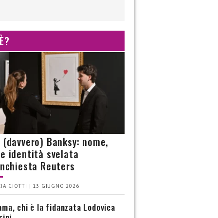
 È?
è (davvero) Banksy: nome,
 e identità svelata
’inchiesta Reuters
IA CIOTTI | 13 GIUGNO 2026
ma, chi è la fidanzata Lodovica
rini