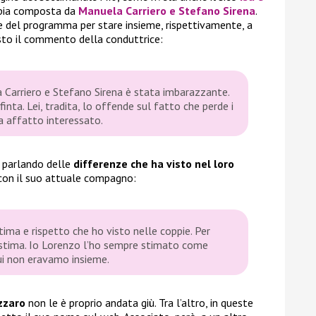
ppia composta da
Manuela Carriero
e
Stefano Sirena
.
e del programma per stare insieme, rispettivamente, a
sto il commento della conduttrice:
Carriero e Stefano Sirena è stata imbarazzante.
inta. Lei, tradita, lo offende sul fatto che perde i
ra affatto interessato.
 parlando delle
differenze che ha visto nel loro
 con il suo attuale compagno:
tima e rispetto che ho visto nelle coppie. Per
 stima. Io Lorenzo l’ho sempre stimato come
ui non eravamo insieme.
zzaro
non le è proprio andata giù. Tra l’altro, in queste