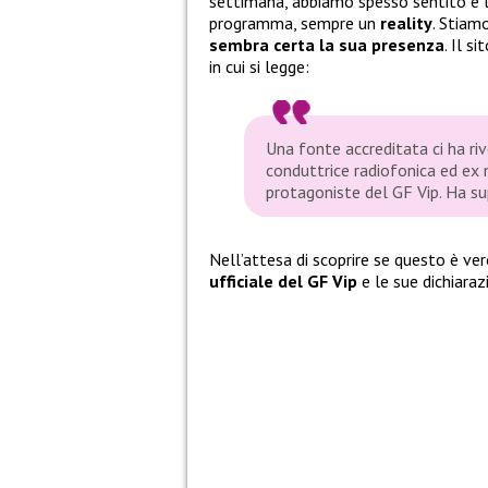
settimana, abbiamo spesso sentito e l
programma, sempre un
reality
. Stiam
sembra certa la sua presenza
. Il s
in cui si legge:
Una fonte accreditata ci ha ri
conduttrice radiofonica ed ex 
protagoniste del GF Vip. Ha sup
Nell’attesa di scoprire se questo è ve
ufficiale del GF Vip
e le sue dichiaraz