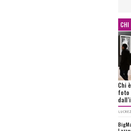
CHI
Chi 
foto
dall
LUCREZ
BigMa
Lazze