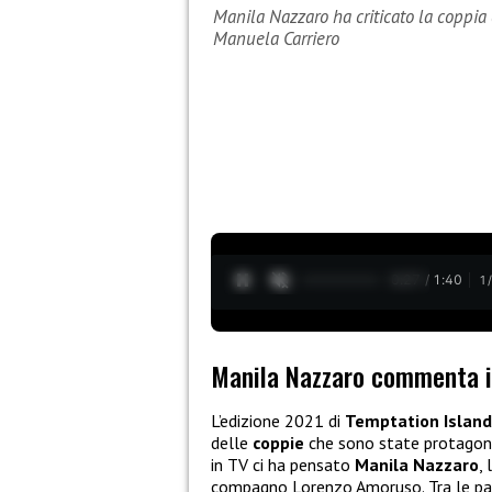
Manila Nazzaro ha criticato la coppia
Manuela Carriero
0:28 / 1:40
1
Manila Nazzaro commenta i
L’edizione 2021 di
Temptation Island
delle
coppie
che sono state protagon
in TV ci ha pensato
Manila Nazzaro
,
compagno Lorenzo Amoruso. Tra le pa