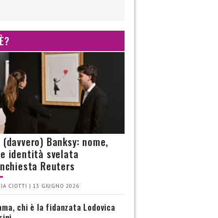
 È?
è (davvero) Banksy: nome,
 e identità svelata
’inchiesta Reuters
IA CIOTTI | 13 GIUGNO 2026
ma, chi è la fidanzata Lodovica
rini