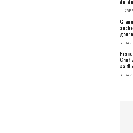
del d
LUCREZ
Grana
anche
gour
REDAZI
Franc
Chef 
sa di
REDAZI