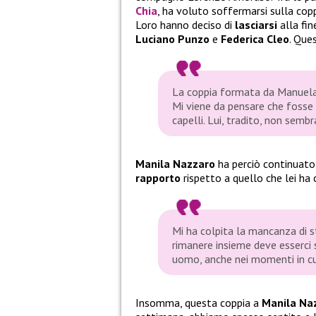
Chia
, ha voluto soffermarsi sulla co
Loro hanno deciso di
lasciarsi
alla fin
Luciano Punzo
e
Federica Cleo
. Que
La coppia formata da Manuela 
Mi viene da pensare che fosse f
capelli. Lui, tradito, non semb
Manila Nazzaro
ha perciò continuato
rapporto
rispetto a quello che lei ha
Mi ha colpita la mancanza di s
rimanere insieme deve esserci
uomo, anche nei momenti in c
Insomma, questa coppia a
Manila Na