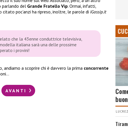
etto il suo nome sul web. Associato, però, a un altro
o parlando del
Grande Fratello Vip
. Ormai, infatti,
ito citato poc’anzi ha ripreso, inoltre, le parole di
iGossip.it
CUC
velato che la 43enne conduttrice televisiva,
modella italiana sarà una delle prossime
erato i provini!
ro, andiamo a scoprire chi è davvero la prima
concorrente
ioni…
Come
AVANTI
buon
LUCREZ
Tiram