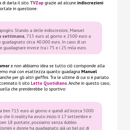
 di darla il sito
TVZap
grazie ad alcune
indiscrezioni
ortale in questione:
apogiro. Stando a delle indiscrezioni, Manuel
a settimana
, 715 euro al giorno e 2500 euro a
e guadagnato circa 40.000 euro. In caso di un
e guadagnare invece tra i 75 e i 25 mila euro.
umor
e non abbiamo idea se tutto ciò corrisponde alla
premo mai con esattezza quanto guadagna
Manuel
nche per gli altri gieffini. Tra le ultime di cui si è parlato
accennato il sito
Letto Quotidiano
. Anche in questo caso,
uella che prenderebbe lo sportivo:
a ben 715 euro al giorno e quindi all’incirca 5000
che il reality ha avuto inizio il 17 settembre e
 ben 18 puntate, possiamo senza dubbio
 Uomini e donne ha guadagnato già un bel po’ di