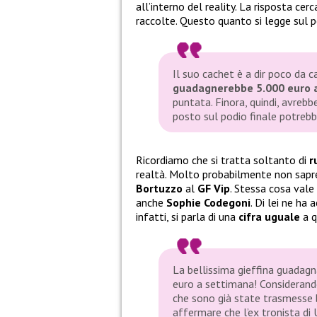
all’interno del reality. La risposta cerca
raccolte. Questo quanto si legge sul p
Il suo cachet è a dir poco da c
guadagnerebbe 5.000 euro 
puntata. Finora, quindi, avrebb
posto sul podio finale potrebb
Ricordiamo che si tratta soltanto di
r
realtà. Molto probabilmente non sa
Bortuzzo
al
GF Vip
. Stessa cosa vale a
anche
Sophie Codegoni
. Di lei ne ha 
infatti, si parla di una
cifra uguale
a q
La bellissima gieffina guadagn
euro a settimana! Considerando 
che sono già state trasmesse
affermare che l’ex tronista di