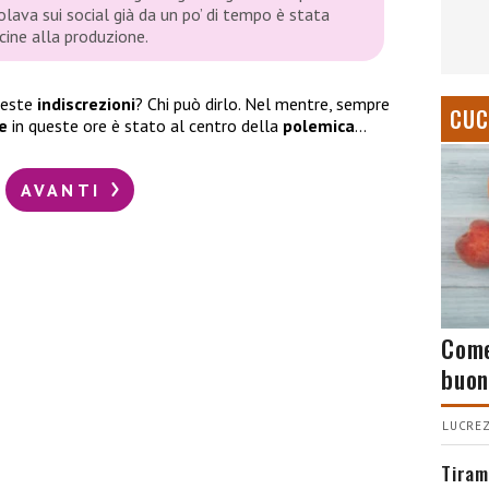
colava sui social già da un po’ di tempo è stata
ine alla produzione.
queste
indiscrezioni
? Chi può dirlo. Nel mentre, sempre
CUC
re
in queste ore è stato al centro della
polemica
…
AVANTI
Come
buon
LUCREZ
Tiram