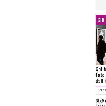
CHI
Chi 
foto
dall
LUCREZ
BigMa
Lazze