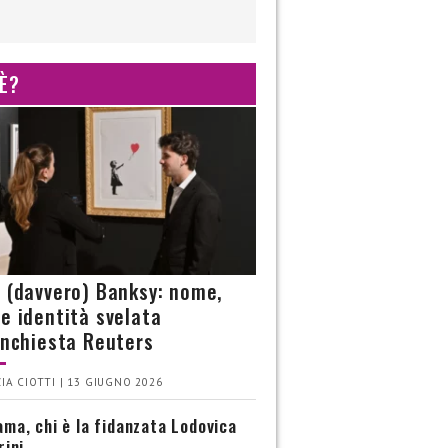
 È?
è (davvero) Banksy: nome,
 e identità svelata
’inchiesta Reuters
IA CIOTTI | 13 GIUGNO 2026
ma, chi è la fidanzata Lodovica
rini