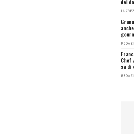
del d
LUCREZ
Grana
anche
gour
REDAZI
Franc
Chef 
sa di
REDAZI