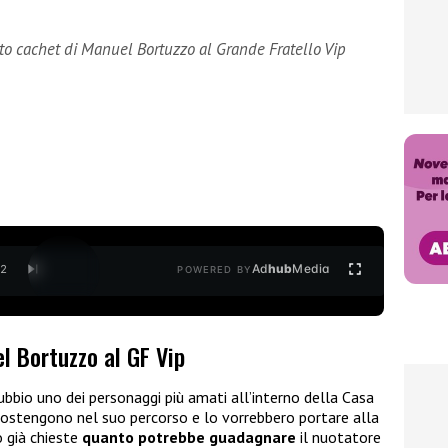
to cachet di Manuel Bortuzzo al Grande Fratello Vip
Ad
hub
Media
/
2
POWERED BY
l Bortuzzo al GF Vip
bbio uno dei personaggi più amati all’interno della Casa
 sostengono nel suo percorso e lo vorrebbero portare alla
o già chieste
quanto potrebbe guadagnare
il nuotatore