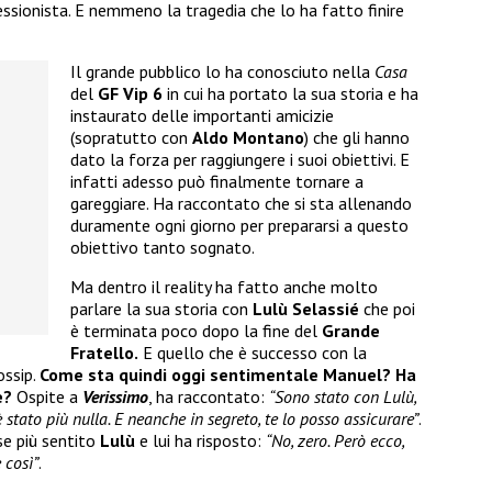
ssionista. E nemmeno la tragedia che lo ha fatto finire
Il grande pubblico lo ha conosciuto nella
Casa
del
GF Vip 6
in cui ha portato la sua storia e ha
instaurato delle importanti amicizie
(sopratutto con
Aldo Montano
) che gli hanno
dato la forza per raggiungere i suoi obiettivi. E
infatti adesso può finalmente tornare a
gareggiare. Ha raccontato che si sta allenando
duramente ogni giorno per prepararsi a questo
obiettivo tanto sognato.
Ma dentro il reality ha fatto anche molto
parlare la sua storia con
Lulù Selassié
che poi
è terminata poco dopo la fine del
Grande
Fratello.
E quello che è successo con la
ossip.
Come sta quindi oggi sentimentale Manuel? Ha
e?
Ospite a
Verissimo
, ha raccontato:
“Sono stato con Lulù,
 stato più nulla. E neanche in segreto, te lo posso assicurare”
.
se più sentito
Lulù
e lui ha risposto:
“No, zero. Però ecco,
 così”
.