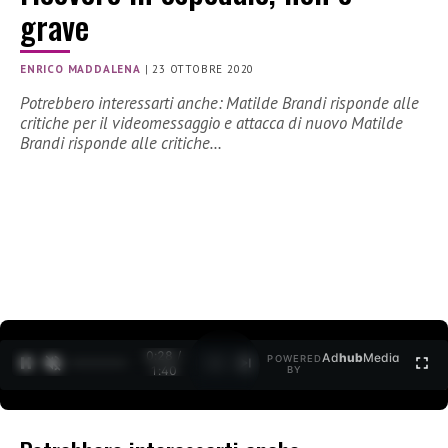
grave
ENRICO MADDALENA
|
23 OTTOBRE 2020
Potrebbero interessarti anche: Matilde Brandi risponde alle
critiche per il videomessaggio e attacca di nuovo Matilde
Brandi risponde alle critiche…
0:28 /
Ad
hub
Media
POWERED
1
/
2
1:40
BY