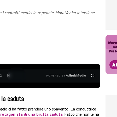
 i controlli medici in ospedale, Mara Venier interviene
Ad
hub
Media
/
2
POWERED BY
 la caduta
iggio ci ha fatto prendere uno spavento! La conduttrice
rotagonista di una
brutta caduta
. Fatto che non le ha