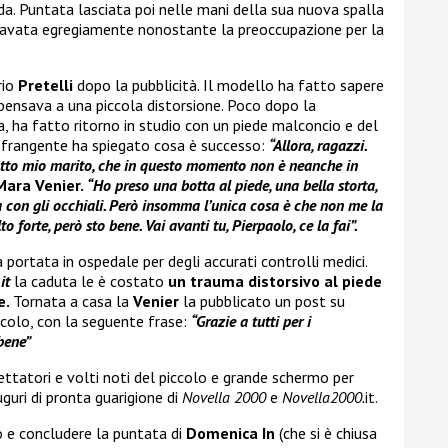
a. Puntata lasciata poi nelle mani della sua nuova spalla
 cavata egregiamente nonostante la preoccupazione per la
rio
Pretelli
dopo la pubblicità. Il modello ha fatto sapere
 pensava a una piccola distorsione. Poco dopo la
a, ha fatto ritorno in studio con un piede malconcio e del
o frangente ha spiegato cosa è successo:
“Allora, ragazzi.
utto mio marito, che in questo momento non è neanche in
Mara Venier.
“Ho preso una botta al piede, una bella storta,
a con gli occhiali. Però insomma l’unica cosa è che non me la
o forte, però sto bene. Vai avanti tu, Pierpaolo, ce la fai”.
 portata in ospedale per degli accurati controlli medici.
it
la caduta le è costato
un trauma distorsivo al piede
e.
Tornata a casa la
Venier
la pubblicato un post su
colo, con la seguente frase:
“Grazie a tutti per i
bene”
ettatori e volti noti del piccolo e grande schermo per
auguri di pronta guarigione di
Novella 2000
e
Novella2000.
it.
 e concludere la puntata di
Domenica In
(che si è chiusa