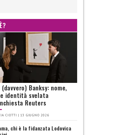
 È?
è (davvero) Banksy: nome,
 e identità svelata
’inchiesta Reuters
IA CIOTTI | 13 GIUGNO 2026
ma, chi è la fidanzata Lodovica
rini