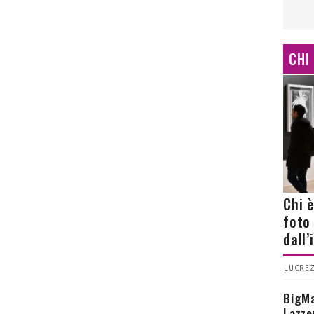
CHI
Chi 
foto
dall
LUCREZ
BigMa
Lazze