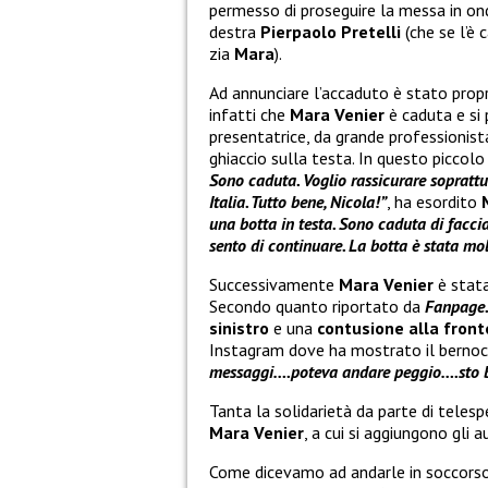
permesso di proseguire la messa in ond
destra
Pierpaolo Pretelli
(che se l’è
zia
Mara
).
Ad annunciare l’accaduto è stato prop
infatti che
Mara Venier
è caduta e si
presentatrice, da grande professionist
ghiaccio sulla testa. In questo piccol
Sono caduta. Voglio rassicurare sopratt
Italia. Tutto bene, Nicola!”
, ha esordito
una botta in testa. Sono caduta di facci
sento di continuare. La botta è stata molt
Successivamente
Mara Venier
è stata
Secondo quanto riportato da
Fanpage.
sinistro
e una
contusione alla front
Instagram dove ha mostrato il bernoc
messaggi….poteva andare peggio….sto 
Tanta la solidarietà da parte di telesp
Mara Venier
, a cui si aggiungono gli 
Come dicevamo ad andarle in soccorso