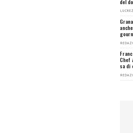
del d
LUCREZ
Grana
anche
gour
REDAZI
Franc
Chef 
sa di
REDAZI