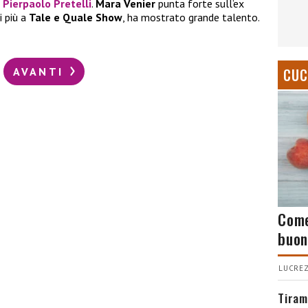
o
Pierpaolo Pretelli
.
Mara Venier
punta forte sull’ex
i più a
Tale e Quale Show
, ha mostrato grande talento.
AVANTI
CUC
Come
buon
LUCREZ
Tiram