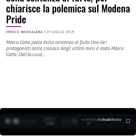
chiarisce la polemica sul Modena
Pride
ENRICO MADDALENA
|
29 LUGLIO 2019
Marco Carta parla della sentenza di furto Uno dei
protagonisti della cronaca degli ultimi mesi è stato Marco
Carta. Dall’accusa…
0:12 /
Ad
hub
Media
POWERED
1
/
2
1:40
BY