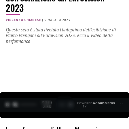
2023
VINCENZO CHIANESE
|
9 MAGGIO 2023
Questa sera è stata rivelata l’anteprima dell’esibizione di
Marco Mengoni all’Eurovision 2023: ecco il video della
performance
0:30 /
Ad
hub
Media
POWERED
1
/
2
3:35
BY