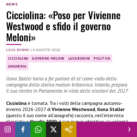
NEWS
Cicciolina: «Poso per Vivienne
Westwood e sfido il governo
Meloni»
LUCA BURINI
|
4 AGOSTO 2026
CICCIOLINA
GOVERNO MELONI
LUCA BURINI
POLITICA
UNGHERIA
Ilona Staller torna a far parlare di sé come volto della
campagna della storica maison britannica. Intanto, prepara
il suo rientro in Parlamento in vista delle elezioni del 2027
Cicciolina
è tornata. Tra i volti della campagna autunno-
inverno 2026-2027 di
Vivienne Westwood
,
Ilona Staller
(questo il suo nome all’anagrafe) racconta, nell’intervista
rilasciata a
Novella 2000
, il suo nuovo obiettivo: la volontà
di ricandidarsi alle prossime elezioni politiche per fare ritorno
in Parlamento, dopo l’esperienza da deputata nella X