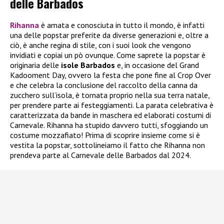
delle Barbados
Rihanna
è amata e conosciuta in tutto il mondo, è infatti
una delle popstar preferite da diverse generazioni e, oltre a
ciò, è anche regina di stile, con i suoi look che vengono
invidiati e copiai un pò ovunque. Come saprete la popstar è
originaria delle
isole Barbados
e, in occasione del Grand
Kadooment Day, ovvero la festa che pone fine al Crop Over
e che celebra la conclusione del raccolto della canna da
zucchero sull’isola, è tornata proprio nella sua terra natale,
per prendere parte ai festeggiamenti. La parata celebrativa è
caratterizzata da bande in maschera ed elaborati costumi di
Carnevale. Rihanna ha stupido davvero tutti, sfoggiando un
costume mozzafiato! Prima di scoprire insieme come si è
vestita la popstar, sottolineiamo il fatto che Rihanna non
prendeva parte al Carnevale delle Barbados dal 2024.