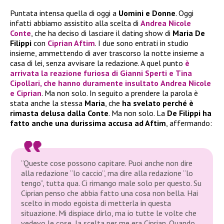
Puntata intensa quella di oggi a
Uomini e Donne
. Oggi
infatti abbiamo assistito alla scelta di
Andrea Nicole
Conte
, che ha deciso di lasciare il dating show di
Maria De
Filippi
con
Ciprian Aftim
. I due sono entrati in studio
insieme, ammettendo di aver trascorso la notte insieme a
casa di lei, senza avvisare la redazione. A quel punto
è
arrivata la reazione furiosa di
Gianni Sperti
e
Tina
Cipollari
, che hanno duramente insultato
Andrea Nicole
e
Ciprian
. Ma non solo. In seguito a prendere la parola è
stata anche la stessa
Maria
, che
ha svelato perché è
rimasta delusa dalla Conte
. Ma non solo. La
De Filippi ha
fatto anche una durissima accusa ad Aftim
, affermando:
“Queste cose possono capitare. Puoi anche non dire
alla redazione “lo caccio”, ma dire alla redazione “lo
tengo”, tutta qua. Ci rimango male solo per questo. Su
Ciprian penso che abbia fatto una cosa non bella. Hai
scelto in modo egoista di metterla in questa
situazione. Mi dispiace dirlo, ma io tutte le volte che
vedevo le cose, la scelta per me era Ciprian. Quando