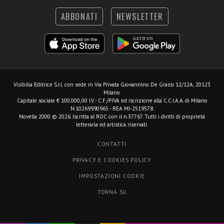
ABBONATI
NEWSLETTER
Visibilia Editrice S.r.l.
con sede in Via Privata Giovannino De Grassi 12/12A, 20123
Milano.
Capitale sociale € 100.000,00 I.V. - C.F./P.IVA ed iscrizione alla C.C.I.A.A. di Milano
N.10269990965 - REA MI-2519578.
Novella 2000 © 2026. Iscritta al ROC con il n.37767. Tutti i diritti di proprietà
letteraria ed artistica riservati.
CONTATTI
PRIVACY E COOKIES POLICY
IMPOSTAZIONI COOKIE
TORNA SU