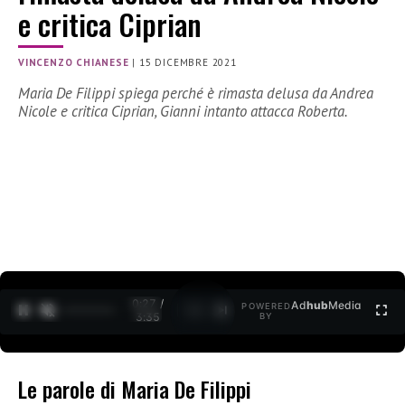
e critica Ciprian
VINCENZO CHIANESE
|
15 DICEMBRE 2021
Maria De Filippi spiega perché è rimasta delusa da Andrea
Nicole e critica Ciprian, Gianni intanto attacca Roberta.
0:27 /
Ad
hub
Media
POWERED
1
/
2
3:35
BY
Le parole di Maria De Filippi