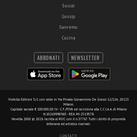
Social
Gossip
Sanremo
Cucina
ABBONATI
NEWSLETTER
Visibilia Editrice S.r.l.
con sede in Via Privata Giovannino De Grassi 12/12A, 20123
Milano.
Capitale sociale € 100.000,00 I.V. - C.F./P.IVA ed iscrizione alla C.C.I.A.A. di Milano
N.10269990965 - REA MI-2519578.
Novella 2000 © 2026. Iscritta al ROC con il n.37767. Tutti i diritti di proprietà
letteraria ed artistica riservati.
CONTATTI