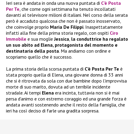
Ieri sera è andata in onda una nuova puntata di
C’è Posta
Per Te
, che come ogni settimana ha tenuto incollatati
davanti al televisore milioni di italiani. Nel corso della serata
però è accaduto qualcosa che non è passato inosservato,
che coinvolge proprio
Maria De Filippi
. Inaspettatamente
infatti alla fine della prima storia regalo, con ospiti
Ciro
Immobile
e sua moglie
Jessica
,
la conduttrice ha regalato
un suo abito ad Elena, protagonista del momento e
destinataria della posta
. Ma andiamo con ordine e
scopriamo quello che è successo.
La prima storia della scorsa puntata di
C’è Posta Per Te
è
stata proprio quella di Elena, una giovane donna di 33 anni
che si è ritrovata da sola con due bambine dopo l’improvvisa
morte di suo marito, dovuta ad un terribile incidente
stradale. Ai tempi
Elena
era incinta, tuttavia non si è mai
persa d’animo e con estremo coraggio ed una grande forza è
andata avanti sostenendo anche il resto della famiglia, che
ieri ha così deciso di farle una gradita sorpresa.