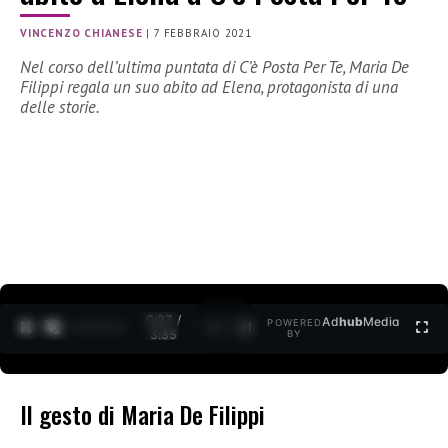
VINCENZO CHIANESE
|
7 FEBBRAIO 2021
Nel corso dell’ultima puntata di C’è Posta Per Te, Maria De
Filippi regala un suo abito ad Elena, protagonista di una
delle storie.
0:27 /
Ad
hub
Media
POWERED
1
/
2
3:35
BY
Il gesto di Maria De Filippi