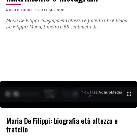
NICOLÒ FIGINI
|
15 MAGGIO 2020
Maria De Filippi: biografia età altezza e fratello Chi è Maria
De Filippi? Maria, 1 metro e 68 centimetri di…
0:27 /
Ad
hub
Media
POWERED
1
/
2
1:40
BY
Maria De Filippi: biografia età altezza e
fratello