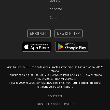
Gossip
Sanremo
Cucina
ABBONATI
NEWSLETTER
Visibilia Editrice S.r.l.
con sede in Via Privata Giovannino De Grassi 12/12A, 20123
Milano.
Capitale sociale € 100.000,00 I.V. - C.F./P.IVA ed iscrizione alla C.C.I.A.A. di Milano
N.10269990965 - REA MI-2519578.
Novella 2000 © 2026. Iscritta al ROC con il n.37767. Tutti i diritti di proprietà
letteraria ed artistica riservati.
CONTATTI
PRIVACY E COOKIES POLICY