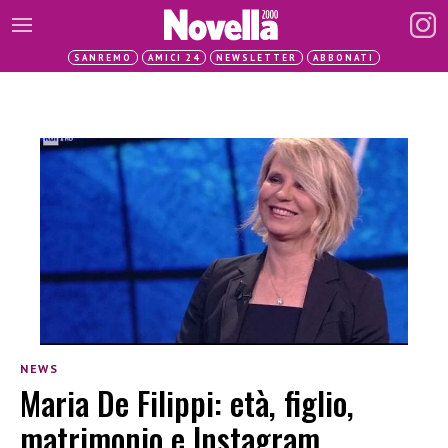
SANREMO
AMICI 24
NEWSLETTER
ABBONATI
NEWS
Maria De Filippi: età, figlio,
matrimonio e Instagram