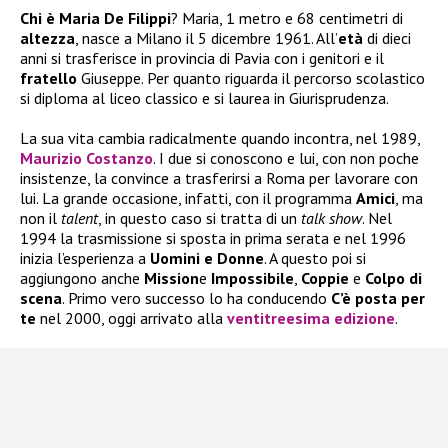
Chi è Maria De Filippi
? Maria, 1 metro e 68 centimetri di
altezza
, nasce a Milano il 5 dicembre 1961. All’
età
di dieci
anni si trasferisce in provincia di Pavia con i genitori e il
fratello
Giuseppe. Per quanto riguarda il percorso scolastico
si diploma al liceo classico e si laurea in Giurisprudenza.
La sua vita cambia radicalmente quando incontra, nel 1989,
Maurizio Costanzo
. I due si conoscono e lui, con non poche
insistenze, la convince a trasferirsi a Roma per lavorare con
lui. La grande occasione, infatti, con il programma
Amici
, ma
non il
talent
, in questo caso si tratta di un
talk show
. Nel
1994 la trasmissione si sposta in prima serata e nel 1996
inizia l’esperienza a
Uomini e Donne
. A questo poi si
aggiungono anche
Mission
e
Impossibile
,
Coppie
e
Colpo di
scena
. Primo vero successo lo ha conducendo
C’è posta per
te
nel 2000, oggi arrivato alla
ventitreesima edizione
.