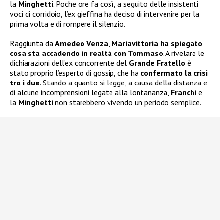
la
Minghetti
. Poche ore fa così, a seguito delle insistenti
voci di corridoio, l’ex gieffina ha deciso di intervenire per la
prima volta e di rompere il silenzio.
Raggiunta da
Amedeo Venza
,
Mariavittoria ha spiegato
cosa sta accadendo in realtà con Tommaso
. A rivelare le
dichiarazioni dell’ex concorrente del
Grande Fratello
è
stato proprio l’esperto di gossip, che ha
confermato la crisi
tra i due
. Stando a quanto si legge, a causa della distanza e
di alcune incomprensioni legate alla lontananza,
Franchi
e
la
Minghetti
non starebbero vivendo un periodo semplice.