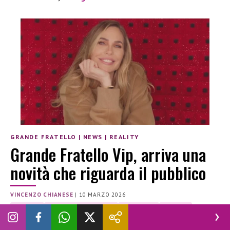
GRANDE FRATELLO
|
NEWS
|
REALITY
Grande Fratello Vip, arriva una
novità che riguarda il pubblico
VINCENZO CHIANESE
|
10 MARZO 2026
CANALE 5
GRANDE FRATELLO VIP
ILARY BLASI
NOVELLA
NOVELLA 2000
NOVELLA2000