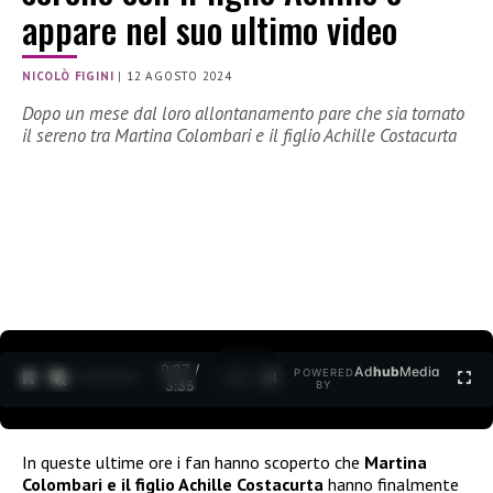
appare nel suo ultimo video
NICOLÒ FIGINI
|
12 AGOSTO 2024
Dopo un mese dal loro allontanamento pare che sia tornato
il sereno tra Martina Colombari e il figlio Achille Costacurta
0:28 /
Ad
hub
Media
POWERED
1
/
2
3:35
BY
In queste ultime ore i fan hanno scoperto che
Martina
Colombari e il figlio Achille Costacurta
hanno finalmente