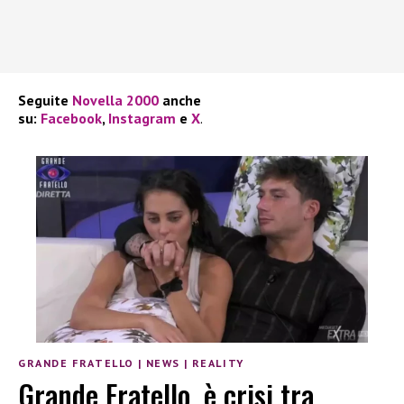
Seguite
Novella 2000
anche
su:
Facebook
,
Instagram
e
X
.
GRANDE FRATELLO
|
NEWS
|
REALITY
Grande Fratello, è crisi tra