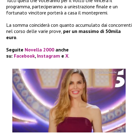
Tutti quelli che voteranno per il volto che vincerà il
programma, parteciperanno a un’estrazione finale e un
fortunato vincitore porterà a casa il montepremi.
La somma coinciderà con quanto accumulato dai concorrenti
nel corso delle varie prove,
per un massimo di 50mila
euro
.
Seguite
Novella 2000
anche
su:
Facebook
,
Instagram
e
X
.