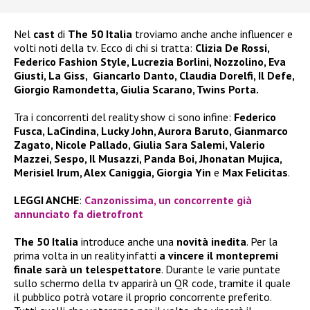
Nel
cast
di
The 50 Italia
troviamo anche anche influencer e
volti noti della tv. Ecco di chi si tratta:
Clizia De Rossi,
Federico Fashion Style, Lucrezia Borlini, Nozzolino, Eva
Giusti, La Giss, Giancarlo Danto, Claudia Dorelfi, Il Defe,
Giorgio Ramondetta, Giulia Scarano, Twins Porta.
Tra i concorrenti del reality show ci sono infine:
Federico
Fusca, LaCindina, Lucky John, Aurora Baruto, Gianmarco
Zagato, Nicole Pallado, Giulia Sara Salemi, Valerio
Mazzei, Sespo, Il Musazzi, Panda Boi, Jhonatan Mujica,
Merisiel Irum, Alex Caniggia, Giorgia Yin
e
Max Felicitas
.
LEGGI ANCHE
:
Canzonissima, un concorrente già
annunciato fa dietrofront
The 50 Italia
introduce anche una
novità inedita
. Per la
prima volta in un reality infatti
a vincere il montepremi
finale sarà un telespettatore
. Durante le varie puntate
sullo schermo della tv apparirà un QR code, tramite il quale
il pubblico potrà votare il proprio concorrente preferito.