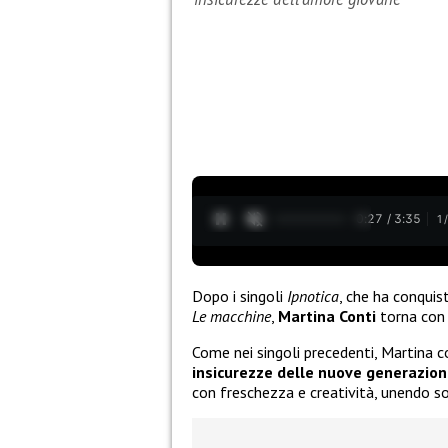
0:28 / 3:35
1
Dopo i singoli
Ipnotica
, che ha conquis
Le macchine
,
Martina Conti
torna co
Come nei singoli precedenti, Martina 
insicurezze delle nuove generazion
con freschezza e creatività, unendo so