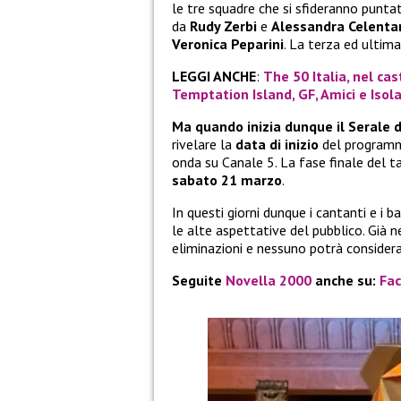
le tre squadre che si sfideranno punt
da
Rudy Zerbi
e
Alessandra Celenta
Veronica Peparini
. La terza ed ultim
LEGGI ANCHE
:
The 50 Italia, nel cas
Temptation Island, GF, Amici e Isol
Ma quando inizia dunque il Serale 
rivelare la
data di inizio
del programma
onda su Canale 5. La fase finale del 
sabato 21 marzo
.
In questi giorni dunque i cantanti e i
le alte aspettative del pubblico. Già 
eliminazioni e nessuno potrà considerar
Seguite
Novella 2000
anche su:
Fa