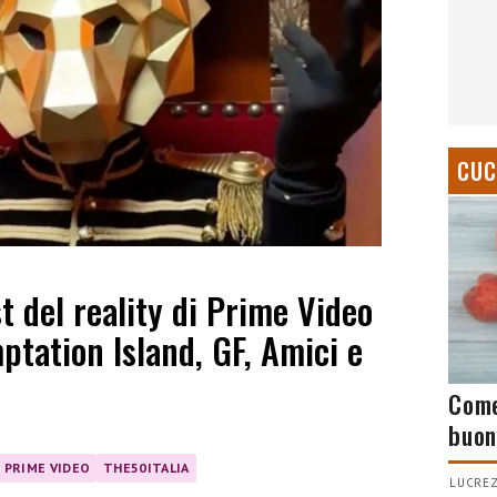
CUC
st del reality di Prime Video
ptation Island, GF, Amici e
Come
buon
PRIME VIDEO
THE50ITALIA
LUCREZ