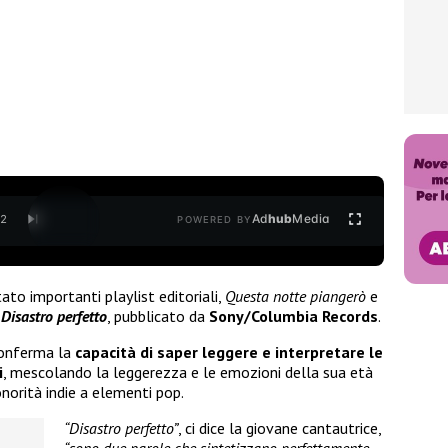
Ad
hub
Media
/
2
POWERED BY
tato importanti playlist editoriali,
Questa notte piangerò
e
n
Disastro perfetto
, pubblicato da
Sony/Columbia Records
.
conferma la
capacità di saper leggere e interpretare le
i
, mescolando la leggerezza e le emozioni della sua età
norità indie a elementi pop.
“Disastro perfetto”
, ci dice la giovane cantautrice,
“sono due parole che sintetizzano perfettamente