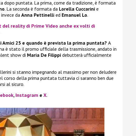
ata dopo puntata. La prima, come da tradizione, è formata
no
. La seconda è formata da
Lorella Cuccarini
e
a invece da
Anna Pettinelli
ed
Emanuel Lo
.
t del reality di Prime Video anche ex volti di
a
di Amici 25 e quando è prevista la prima puntata?
A
 è stato il promo ufficiale della trasmissione, andato in
talent show di
Maria De Filippi
debutterà ufficialmente
 ballerini si stanno impegnando al massimo per non deludere
nel corso della prima puntata tuttavia ci saranno ben due
si al sicuro.
cebook
,
Instagram
e
X
.