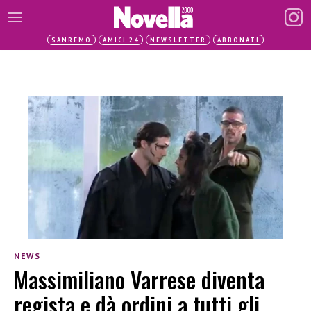
SANREMO
AMICI 24
NEWSLETTER
ABBONATI
NEWS
Massimiliano Varrese diventa
regista e dà ordini a tutti gli