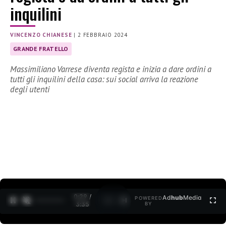
inquilini
VINCENZO CHIANESE
|
2 FEBBRAIO 2024
GRANDE FRATELLO
Massimiliano Varrese diventa regista e inizia a dare ordini a
tutti gli inquilini della casa: sui social arriva la reazione
degli utenti
0:30 /
Ad
hub
Media
POWERED
1
/
2
3:35
BY