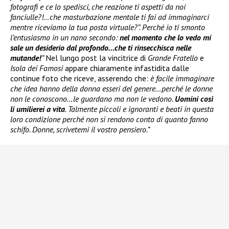
fotografi e ce lo spedisci, che reazione ti aspetti da noi
fanciulle?!…che masturbazione mentale ti fai ad immaginarci
mentre riceviamo la tua posta virtuale?”. Perché io ti smonto
l’entusiasmo in un nano secondo:
nel momento che lo vedo mi
sale un desiderio dal profondo…che ti rinsecchisca nelle
mutande!
”
Nel lungo post la vincitrice di
Grande Fratello
e
Isola dei Famosi
appare chiaramente infastidita dalle
continue foto che riceve, asserendo che:
è facile immaginare
che idea hanno della donna esseri del genere…perché le donne
non le conoscono…le guardano ma non le vedono.
Uomini così
li umilierei a vita
. Talmente piccoli e ignoranti e beati in questa
loro condizione perché non si rendono conto di quanto fanno
schifo. Donne, scrivetemi il vostro pensiero.”