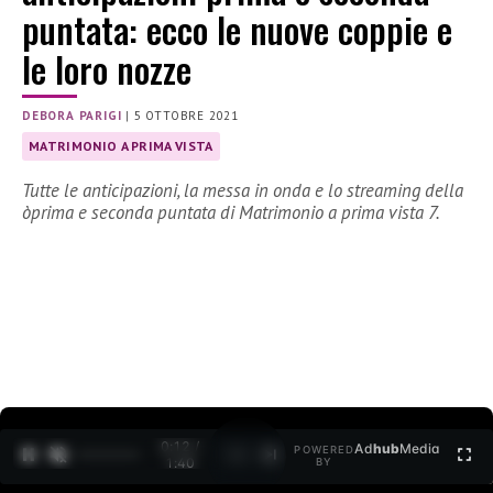
puntata: ecco le nuove coppie e
le loro nozze
DEBORA PARIGI
|
5 OTTOBRE 2021
MATRIMONIO A PRIMA VISTA
Tutte le anticipazioni, la messa in onda e lo streaming della
òprima e seconda puntata di Matrimonio a prima vista 7.
0:12 /
Ad
hub
Media
POWERED
1
/
2
1:40
BY