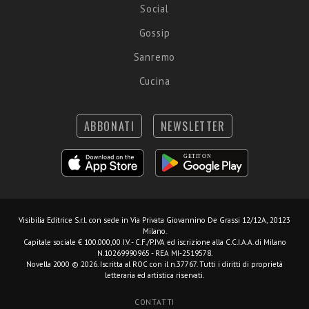
Social
Gossip
Sanremo
Cucina
ABBONATI
NEWSLETTER
Visibilia Editrice S.r.l.
con sede in Via Privata Giovannino De Grassi 12/12A, 20123
Milano.
Capitale sociale € 100.000,00 I.V. - C.F./P.IVA ed iscrizione alla C.C.I.A.A. di Milano
N.10269990965 - REA MI-2519578.
Novella 2000 © 2026. Iscritta al ROC con il n.37767. Tutti i diritti di proprietà
letteraria ed artistica riservati.
CONTATTI