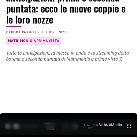
puntata: ecco le nuove coppie e
le loro nozze
DEBORA PARIGI
|
5 OTTOBRE 2021
MATRIMONIO A PRIMA VISTA
Tutte le anticipazioni, la messa in onda e lo streaming della
òprima e seconda puntata di Matrimonio a prima vista 7.
0:27 /
Ad
hub
Media
POWERED
1
/
2
1:40
BY