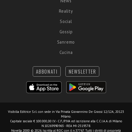
News
Reality
Social
Gossip
Sanremo
Cucina
ABBONATI
NEWSLETTER
Visibilia Editrice S.r.l.
con sede in Via Privata Giovannino De Grassi 12/12A, 20123
Milano.
Capitale sociale € 100.000,00 I.V. - C.F./P.IVA ed iscrizione alla C.C.I.A.A. di Milano
N.10269990965 - REA MI-2519578.
Novella 2000 © 2026. Iscritta al ROC con il n.37767. Tutti i diritti di proprietà