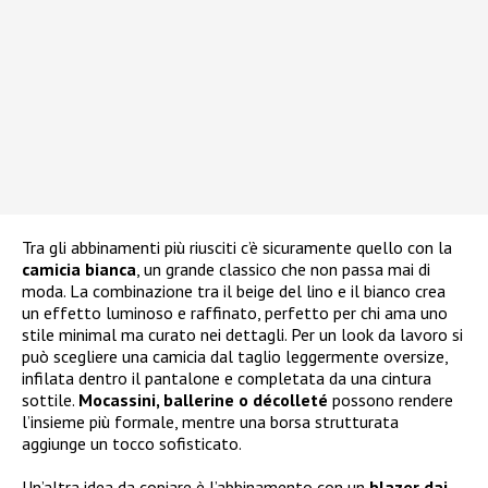
Tra gli abbinamenti più riusciti c’è sicuramente quello con la
camicia bianca
, un grande classico che non passa mai di
moda. La combinazione tra il beige del lino e il bianco crea
un effetto luminoso e raffinato, perfetto per chi ama uno
stile minimal ma curato nei dettagli. Per un look da lavoro si
può scegliere una camicia dal taglio leggermente oversize,
infilata dentro il pantalone e completata da una cintura
sottile.
Mocassini, ballerine o décolleté
possono rendere
l’insieme più formale, mentre una borsa strutturata
aggiunge un tocco sofisticato.
Un’altra idea da copiare è l’abbinamento con un
blazer dai