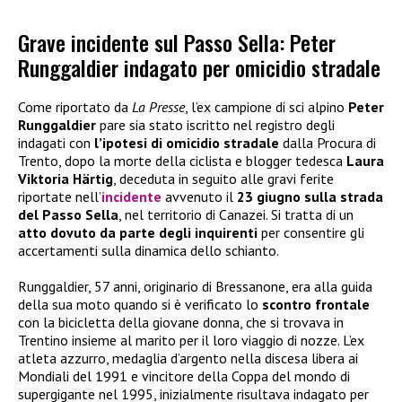
Grave incidente sul Passo Sella: Peter
Runggaldier indagato per omicidio stradale
Come riportato da
La Presse
, l’ex campione di sci alpino
Peter
Runggaldier
pare sia stato iscritto nel registro degli
indagati con
l’ipotesi di omicidio stradale
dalla Procura di
Trento, dopo la morte della ciclista e blogger tedesca
Laura
Viktoria Härtig
, deceduta in seguito alle gravi ferite
riportate nell’
incidente
avvenuto il
23 giugno sulla strada
del Passo Sella
, nel territorio di Canazei. Si tratta di un
atto dovuto da parte degli inquirenti
per consentire gli
accertamenti sulla dinamica dello schianto.
Runggaldier, 57 anni, originario di Bressanone, era alla guida
della sua moto quando si è verificato lo
scontro frontale
con la bicicletta della giovane donna, che si trovava in
Trentino insieme al marito per il loro viaggio di nozze. L’ex
atleta azzurro, medaglia d’argento nella discesa libera ai
Mondiali del 1991 e vincitore della Coppa del mondo di
supergigante nel 1995, inizialmente risultava indagato per