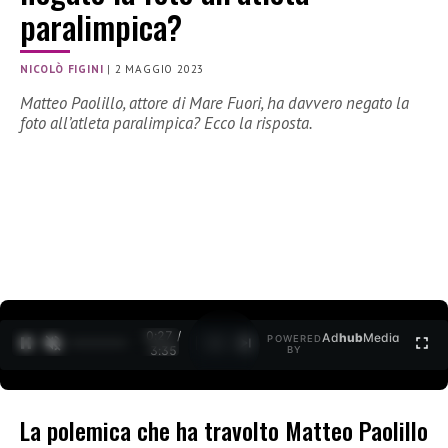
paralimpica?
NICOLÒ FIGINI
|
2 MAGGIO 2023
Matteo Paolillo, attore di Mare Fuori, ha davvero negato la
foto all’atleta paralimpica? Ecco la risposta.
0:28 /
Ad
hub
Media
POWERED
1
/
2
3:35
BY
La polemica che ha travolto Matteo Paolillo