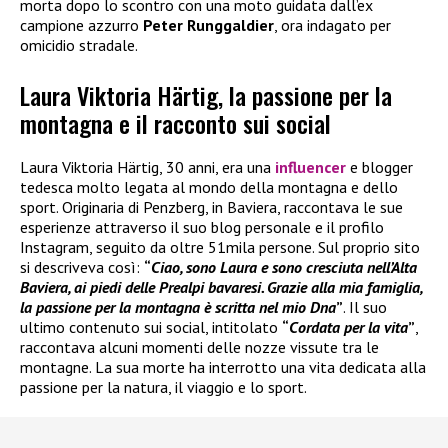
morta dopo lo scontro con una moto guidata dall’ex
campione azzurro
Peter Runggaldier
, ora indagato per
omicidio stradale.
Laura Viktoria Härtig, la passione per la
montagna e il racconto sui social
Laura Viktoria Härtig, 30 anni, era una
influencer
e blogger
tedesca molto legata al mondo della montagna e dello
sport. Originaria di Penzberg, in Baviera, raccontava le sue
esperienze attraverso il suo blog personale e il profilo
Instagram, seguito da oltre 51mila persone. Sul proprio sito
si descriveva così:
“
Ciao, sono Laura e sono cresciuta nell’Alta
Baviera, ai piedi delle Prealpi bavaresi. Grazie alla mia famiglia,
la passione per la montagna è scritta nel mio Dna
”
. Il suo
ultimo contenuto sui social, intitolato
“
Cordata per la vita
”
,
raccontava alcuni momenti delle nozze vissute tra le
montagne. La sua morte ha interrotto una vita dedicata alla
passione per la natura, il viaggio e lo sport.