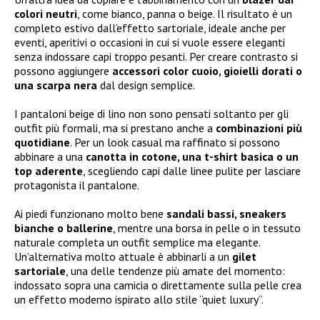
colori neutri
, come bianco, panna o beige. Il risultato è un
completo estivo dall’effetto sartoriale, ideale anche per
eventi, aperitivi o occasioni in cui si vuole essere eleganti
senza indossare capi troppo pesanti. Per creare contrasto si
possono aggiungere
accessori color cuoio, gioielli dorati o
una scarpa nera
dal design semplice.
I pantaloni beige di lino non sono pensati soltanto per gli
outfit più formali, ma si prestano anche a
combinazioni più
quotidiane
. Per un look casual ma raffinato si possono
abbinare a una
canotta in cotone, una t-shirt basica o un
top aderente
, scegliendo capi dalle linee pulite per lasciare
protagonista il pantalone.
Ai piedi funzionano molto bene
sandali bassi, sneakers
bianche o ballerine
, mentre una borsa in pelle o in tessuto
naturale completa un outfit semplice ma elegante.
Un’alternativa molto attuale è abbinarli a un
gilet
sartoriale
, una delle tendenze più amate del momento:
indossato sopra una camicia o direttamente sulla pelle crea
un effetto moderno ispirato allo stile “quiet luxury”.