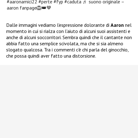
#aaronamici22
#perte
#fyp
#caduta
♬ suono originale –
aaron fanpage🦁👑🤎
Dalle immagini vediamo l’espressione dolorante di
Aaron
nel
momento in cui si rialza con l’aiuto di alcuni suoi assistenti e
anche di alcuni soccorritori. Sembra quindi che il cantante non
abbia fatto una semplice scivolata, ma che si sia almeno
slogato qualcosa. Tra i commenti c’è chi parla del ginocchio,
che possa quindi aver fatto una distorsione.