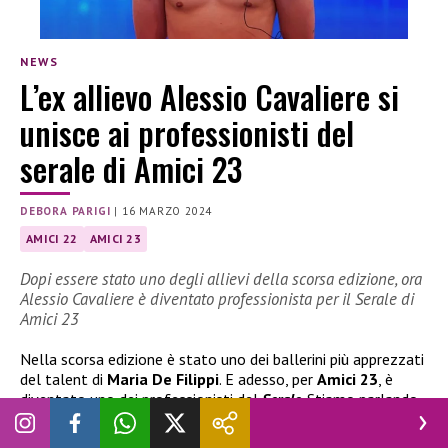
NEWS
L’ex allievo Alessio Cavaliere si
unisce ai professionisti del
serale di Amici 23
DEBORA PARIGI
|
16 MARZO 2024
AMICI 22
AMICI 23
Dopi essere stato uno degli allievi della scorsa edizione, ora
Alessio Cavaliere è diventato professionista per il Serale di
Amici 23
Nella scorsa edizione è stato uno dei ballerini più apprezzati
del talent di
Maria De Filippi
. E adesso, per
Amici 23
, è
diventato uno dei professionisti del
Serale
. Stiamo parlando
di
Alessio Cavaliere
, ex allievo di
Raimondo Todaro
, che è
riuscito a conquistare questo importate traguardo.