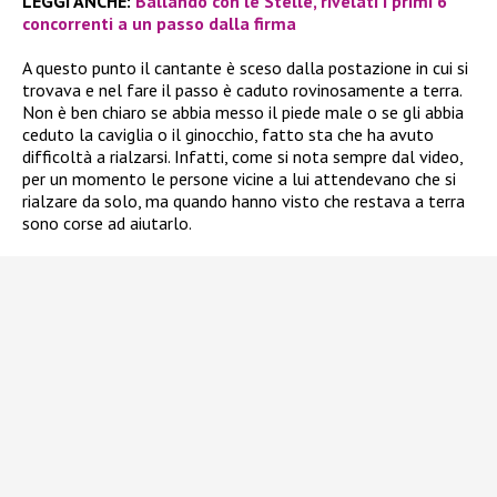
LEGGI ANCHE:
Ballando con le Stelle, rivelati i primi 6
concorrenti a un passo dalla firma
A questo punto il cantante è sceso dalla postazione in cui si
trovava e nel fare il passo è caduto rovinosamente a terra.
Non è ben chiaro se abbia messo il piede male o se gli abbia
ceduto la caviglia o il ginocchio, fatto sta che ha avuto
difficoltà a rialzarsi. Infatti, come si nota sempre dal video,
per un momento le persone vicine a lui attendevano che si
rialzare da solo, ma quando hanno visto che restava a terra
sono corse ad aiutarlo.