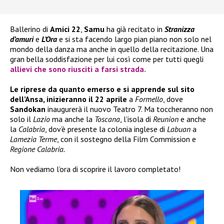
Ballerino di
Amici 22
,
Samu
ha già recitato in
Stranizza
d’amuri
e
L’Ora
e si sta facendo largo pian piano non solo nel
mondo della danza ma anche in quello della recitazione. Una
gran bella soddisfazione per lui così come per tutti quegli
allievi che sono riusciti a farsi strada.
Le riprese da quanto emerso e si apprende sul sito
dell’Ansa, inizieranno il 22 aprile
a
Formello
, dove
Sandokan
inaugurerà il nuovo Teatro 7. Ma toccheranno non
solo il
Lazio
ma anche la
Toscana
, l’isola di
Reunion
e anche
la
Calabria
, dov’è presente la colonia inglese di
Labuan
a
Lamezia Terme
, con il sostegno della Film Commission e
Regione Calabria.
Non vediamo l’ora di scoprire il lavoro completato!