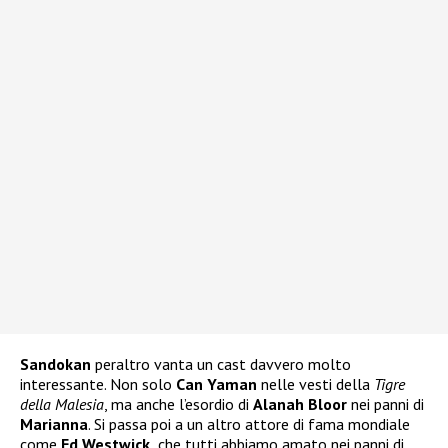
Sandokan
peraltro vanta un cast davvero molto
interessante. Non solo
Can Yaman
nelle vesti della
Tigre
della Malesia
, ma anche l’esordio di
Alanah Bloor
nei panni di
Marianna
. Si passa poi a un altro attore di fama mondiale
come
Ed Westwick,
che tutti abbiamo amato nei panni di