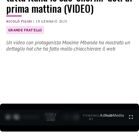
prima mattina (VIDEO)
NICOLÒ FIGINI
|
19 GENNAIO 2025
GRANDE FRATELLO
Un video con protagonista Maxime Mbanda ha mostrato un
dettaglio hot che ha fatto molto chiacchierare il web
0:29 /
Ad
hub
Media
POWERED
1
/
2
3:35
BY