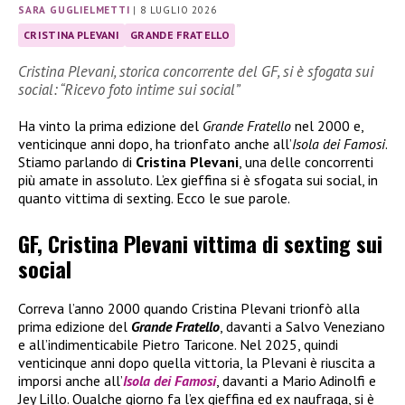
SARA GUGLIELMETTI
|
8 LUGLIO 2026
CRISTINA PLEVANI
GRANDE FRATELLO
Cristina Plevani, storica concorrente del GF, si è sfogata sui
social: “Ricevo foto intime sui social”
Ha vinto la prima edizione del
Grande Fratello
nel 2000 e,
venticinque anni dopo, ha trionfato anche all’
Isola dei Famosi
.
Stiamo parlando di
Cristina Plevani
, una delle concorrenti
più amate in assoluto. L’ex gieffina si è sfogata sui social, in
quanto vittima di sexting. Ecco le sue parole.
GF, Cristina Plevani vittima di sexting sui
social
Correva l’anno 2000 quando Cristina Plevani trionfò alla
prima edizione del
Grande Fratello
, davanti a Salvo Veneziano
e all’indimenticabile Pietro Taricone. Nel 2025, quindi
venticinque anni dopo quella vittoria, la Plevani è riuscita a
imporsi anche all’
Isola dei Famosi
, davanti a Mario Adinolfi e
Jey Lillo. Qualche giorno fa l’ex gieffina ed ex naufraga, si è