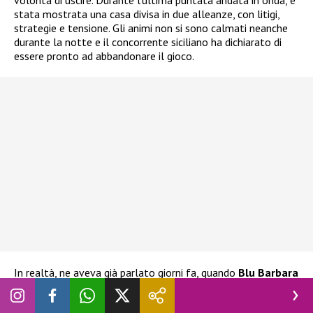
stata mostrata una casa divisa in due alleanze, con litigi,
strategie e tensione. Gli animi non si sono calmati neanche
durante la notte e il concorrente siciliano ha dichiarato di
essere pronto ad abbandonare il gioco.
In realtà, ne aveva già parlato giorni fa, quando
Blu Barbara
Prezia
era al televoto con Adriana Volpe, Alessandra
Mussolini e Lucia Ilarido. L’ex tronista aveva già espresso