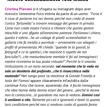
Cristina Plevani
si è sfogata su Instagram dopo aver
ricevuto l’ennesima foto intima da parte di un uomo:
“Forse è
il caso di parlarne tra noi donne, perché non credo di essere
l’unica “fortunella” a trovare messaggi del genere in privato.
Come non credo essere l’unica a ritenere che questo genere
maschile e’ uno sfigato all’ennesima potenza. Parliamoci chiaro,
questo è sobrio…ho un collage di piselli screenshottati in
galleria che fa invidia a pornhub – ovviamente con allegati i
profili di provenienza. Mi chiedo: “quando te lo guardi, lo
fotografi e ce lo spedisci, che reazione ti aspetti da noi
fanciulle?!…che masturbazione mentale ti fai ad immaginarci
mentre riceviamo la tua posta virtuale?”. Perché io ti smonto
l’entusiasmo in un nano secondo:
nel momento che lo vedo mi
sale un desiderio dal profondo…che ti rinsecchisca nelle
mutande!
”
Nel lungo post la vincitrice di
Grande Fratello
e
Isola dei Famosi
appare chiaramente infastidita dalle
continue foto che riceve, asserendo che:
è facile immaginare
che idea hanno della donna esseri del genere…perché le donne
non le conoscono…le guardano ma non le vedono.
Uomini così
li umilierei a vita
. Talmente piccoli e ignoranti e beati in questa
loro condizione perché non si rendono conto di quanto fanno