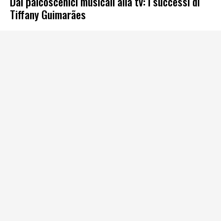
Dai palcoscenici musicali alla tv: i successi di
Tiffany Guimarães