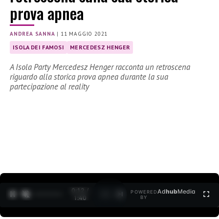
prova apnea
ANDREA SANNA
|
11 MAGGIO 2021
ISOLA DEI FAMOSI
MERCEDESZ HENGER
A Isola Party Mercedesz Henger racconta un retroscena
riguardo alla storica prova apnea durante la sua
partecipazione al reality
0:12 /
Ad
hub
Media
POWERED
1
/
2
1:40
BY