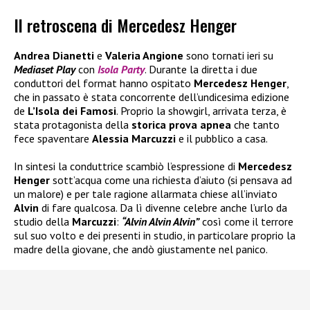
Il retroscena di Mercedesz Henger
Andrea Dianetti
e
Valeria Angione
sono tornati ieri su
Mediaset Play
con
Isola Party
. Durante la diretta i due
conduttori del format hanno ospitato
Mercedesz Henger
,
che in passato è stata concorrente dell’undicesima edizione
de
L’Isola dei Famosi
. Proprio la showgirl, arrivata terza, è
stata protagonista della
storica prova apnea
che tanto
fece spaventare
Alessia Marcuzzi
e il pubblico a casa.
In sintesi la conduttrice scambiò l’espressione di
Mercedesz
Henger
sott’acqua come una richiesta d’aiuto (si pensava ad
un malore) e per tale ragione allarmata chiese all’inviato
Alvin
di fare qualcosa. Da lì divenne celebre anche l’urlo da
studio della
Marcuzzi
:
“Alvin Alvin Alvin”
così come il terrore
sul suo volto e dei presenti in studio, in particolare proprio la
madre della giovane, che andò giustamente nel panico.