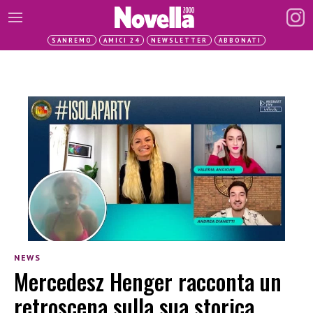
SANREMO
AMICI 24
NEWSLETTER
ABBONATI
NEWS
Mercedesz Henger racconta un
retroscena sulla sua storica