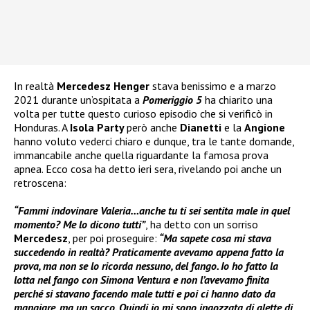
In realtà
Mercedesz Henger
stava benissimo e a marzo
2021 durante un’ospitata a
Pomeriggio 5
ha chiarito una
volta per tutte questo curioso episodio che si verificò in
Honduras. A
Isola Party
però anche
Dianetti
e la
Angione
hanno voluto vederci chiaro e dunque, tra le tante domande,
immancabile anche quella riguardante la famosa prova
apnea. Ecco cosa ha detto ieri sera, rivelando poi anche un
retroscena:
“Fammi indovinare Valeria…anche tu ti sei sentita male in quel
momento? Me lo dicono tutti”
, ha detto con un sorriso
Mercedesz
, per poi proseguire:
“Ma sapete cosa mi stava
succedendo in realtà? Praticamente avevamo appena fatto la
prova, ma non se lo ricorda nessuno, del fango. Io ho fatto la
lotta nel fango con Simona Ventura e non l’avevamo finita
perché si stavano facendo male tutti e poi ci hanno dato da
mangiare, ma un sacco. Quindi io mi sono ingozzata di alette di