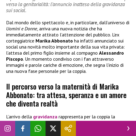
verso la genitorialità: l’annuncio inatteso della gravidanza
sui social.
Dal mondo dello spettacolo e, in particolare, dall’universo di
Uomini e Donne
, arriva una nuova notizia che ha
immediatamente attirato l’attenzione del pubblico. L’ex
corteggiatrice
Marika Abbonato
ha infatti annunciato sui
social una novità molto importante della sua vita privata:
l’attesa del primo figlio insieme al compagno
Alessandro
Piscopo
. Un momento condiviso con i fan attraverso
immagini e parole cariche di emozione, che segna l’inizio di
una nuova fase personale per la coppia.
Il percorso verso la maternità di Marika
Abbonato: tra attesa, speranza e un amore
che diventa realtà
L’arrivo della
gravidanza
rappresenta per la coppia la
realizzazione di un sogno coltivato nel tempo,
non privo
però di difficoltà e attese
. Attraverso alcune storie e post
pubblicati su Instagram, Marika ha voluto raccontare anche