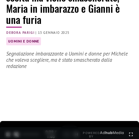
Maria in imbarazzo e Gianni è
una furia
DEBORA PARIGI
|
13 GENNAIO 2025
UOMINI E DONNE
Segnalazione imbarazzante a Uomini e donne per Michele
che voleva scegliere, ma è stato smascherato dalla
redazione
0:30 /
Ad
hub
Media
POWERED
1
/
2
1:40
BY