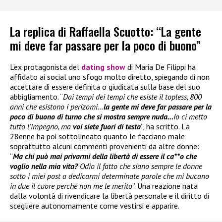
La replica di Raffaella Scuotto: “La gente
mi deve far passare per la poco di buono”
L’ex protagonista del
dating show
di Maria De Filippi ha
affidato ai social uno sfogo molto diretto, spiegando di non
accettare di essere definita o giudicata sulla base del suo
abbigliamento. “
Dai tempi dei tempi che esiste il topless, 800
anni che esistono i perizomi…
la gente mi deve far passare per la
poco di buono di turno che si mostra sempre nuda…
Io ci metto
tutto l’impegno, ma
voi siete fuori di testa
”, ha scritto. La
28enne ha poi sottolineato quanto le facciano male
soprattutto alcuni commenti provenienti da altre donne:
“
Ma chi può mai privarmi della libertà di essere il ca**o che
voglio nella mia vita?
Odio il fatto che siano sempre le donne
sotto i miei post a dedicarmi determinate parole che mi bucano
in due il cuore perché non me le merito
”. Una reazione nata
dalla volontà di rivendicare la libertà personale e il diritto di
scegliere autonomamente come vestirsi e apparire.