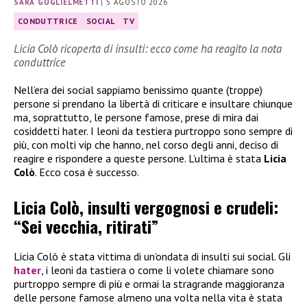
SARA GUGLIELMETTI
|
5 AGOSTO 2026
CONDUTTRICE
SOCIAL
TV
Licia Colò ricoperta di insulti: ecco come ha reagito la nota
conduttrice
Nell’era dei social sappiamo benissimo quante (troppe)
persone si prendano la libertà di criticare e insultare chiunque
ma, soprattutto, le persone famose, prese di mira dai
cosiddetti hater. I leoni da testiera purtroppo sono sempre di
più, con molti vip che hanno, nel corso degli anni, deciso di
reagire e rispondere a queste persone. L’ultima è stata
Licia
Colò
. Ecco cosa è successo.
Licia Colò, insulti vergognosi e crudeli:
“Sei vecchia, ritirati”
Licia Colò è stata vittima di un’ondata di insulti sui social. Gli
hater
, i leoni da tastiera o come li volete chiamare sono
purtroppo sempre di più e ormai la stragrande maggioranza
delle persone famose almeno una volta nella vita è stata