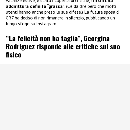
vacanze estive, è stata ricoperta di critiche, tra
chi l’ha
addirittura definita “grassa”
. (C’è da dire però che molti
utenti hanno anche preso le sue difese.) La futura sposa di
CR7 ha deciso di non rimanere in silenzio, pubblicando un
lungo sfogo su Instagram.
“La felicità non ha taglia”, Georgina
Rodriguez risponde alle critiche sul suo
fisico