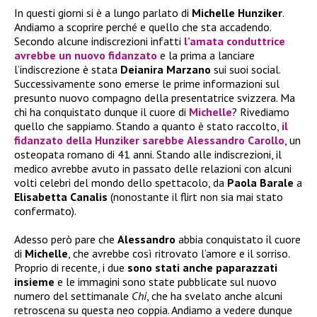
In questi giorni si è a lungo parlato di
Michelle Hunziker
.
Andiamo a scoprire perché e quello che sta accadendo.
Secondo alcune indiscrezioni infatti
l’amata conduttrice
avrebbe un
nuovo fidanzato
e la prima a lanciare
l’indiscrezione è stata
Deianira Marzano
sui suoi social.
Successivamente sono emerse le prime informazioni sul
presunto nuovo compagno della presentatrice svizzera. Ma
chi ha conquistato dunque il cuore di
Michelle
? Rivediamo
quello che sappiamo. Stando a quanto è stato raccolto,
il
fidanzato
della
Hunziker
sarebbe
Alessandro Carollo
, un
osteopata romano di 41 anni. Stando alle indiscrezioni, il
medico avrebbe avuto in passato delle relazioni con alcuni
volti celebri del mondo dello spettacolo, da
Paola Barale
a
Elisabetta Canalis
(nonostante il flirt non sia mai stato
confermato).
Adesso però pare che
Alessandro
abbia conquistato il cuore
di
Michelle
, che avrebbe così ritrovato l’amore e il sorriso.
Proprio di recente, i due
sono stati anche paparazzati
insieme
e le immagini sono state pubblicate sul nuovo
numero del settimanale
Chi
, che ha svelato anche alcuni
retroscena su questa neo coppia. Andiamo a vedere dunque