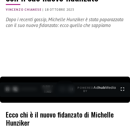
VINCENZO CHIANESE
|
18 OTTOBRE 2023
Dopo i recenti gossip, Michelle Hunziker è stata paparazzata
con il suo nuovo fidanzato: ecco quello che sappiamo
0:30 /
Ad
hub
Media
POWERED
1
/
2
1:40
BY
Ecco chi è il nuovo fidanzato di Michelle
Hunziker