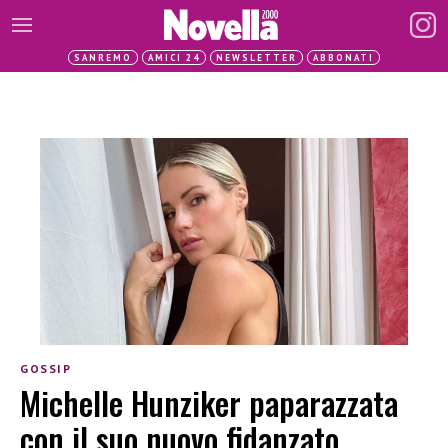
SANREMO
AMICI 24
NEWSLETTER
ABBONATI
GOSSIP
Michelle Hunziker paparazzata
con il suo nuovo fidanzato