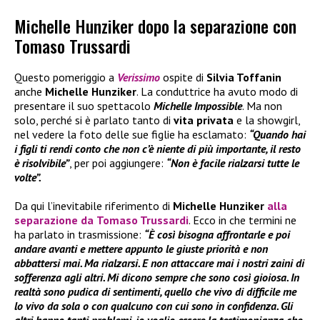
Michelle Hunziker dopo la separazione con
Tomaso Trussardi
Questo pomeriggio a
Verissimo
ospite di
Silvia Toffanin
anche
Michelle Hunziker
. La conduttrice ha avuto modo di
presentare il suo spettacolo
Michelle Impossible
. Ma non
solo, perché si è parlato tanto di
vita privata
e la showgirl,
nel vedere la foto delle sue figlie ha esclamato:
“Quando hai
i figli ti rendi conto che non c’è niente di più importante, il resto
è risolvibile”
, per poi aggiungere:
“Non è facile rialzarsi tutte le
volte”.
Da qui l’inevitabile riferimento di
Michelle Hunziker
alla
separazione da
Tomaso Trussardi
. Ecco in che termini ne
ha parlato in trasmissione:
“È così bisogna affrontarle e poi
andare avanti e mettere appunto le giuste priorità e non
abbattersi mai. Ma rialzarsi. E non attaccare mai i nostri zaini di
sofferenza agli altri. Mi dicono sempre che sono così gioiosa. In
realtà sono pudica di sentimenti, quello che vivo di difficile me
lo vivo da sola o con qualcuno con cui sono in confidenza. Gli