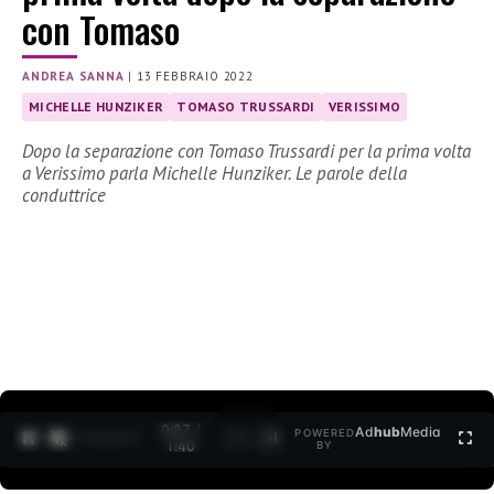
con Tomaso
ANDREA SANNA
|
13 FEBBRAIO 2022
MICHELLE HUNZIKER
TOMASO TRUSSARDI
VERISSIMO
Dopo la separazione con Tomaso Trussardi per la prima volta
a Verissimo parla Michelle Hunziker. Le parole della
conduttrice
0:27 /
Ad
hub
Media
POWERED
1
/
2
1:40
BY