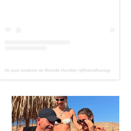
Un post condiviso da Michelle Hunziker (@therealhunzigram)