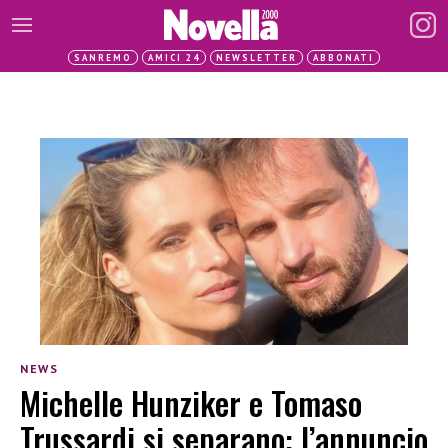
SANREMO
AMICI 24
NEWSLETTER
ABBONATI
NEWS
Michelle Hunziker e Tomaso
Trussardi si separano: l’annuncio