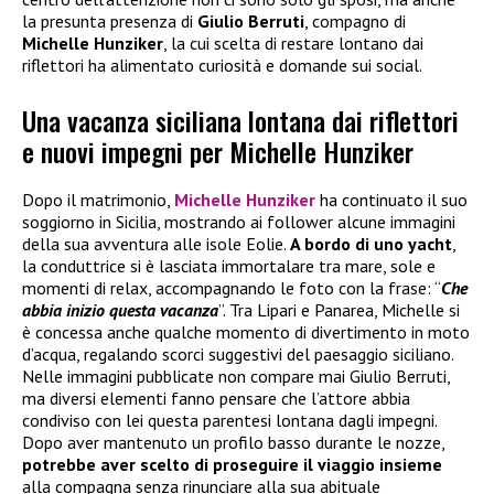
la presunta presenza di
Giulio Berruti
, compagno di
Michelle Hunziker
, la cui scelta di restare lontano dai
riflettori ha alimentato curiosità e domande sui social.
Una vacanza siciliana lontana dai riflettori
e nuovi impegni per Michelle Hunziker
Dopo il matrimonio,
Michelle Hunziker
ha continuato il suo
soggiorno in Sicilia, mostrando ai follower alcune immagini
della sua avventura alle isole Eolie.
A bordo di uno yacht
,
la conduttrice si è lasciata immortalare tra mare, sole e
momenti di relax, accompagnando le foto con la frase: “
Che
abbia inizio questa vacanza
”. Tra Lipari e Panarea, Michelle si
è concessa anche qualche momento di divertimento in moto
d’acqua, regalando scorci suggestivi del paesaggio siciliano.
Nelle immagini pubblicate non compare mai Giulio Berruti,
ma diversi elementi fanno pensare che l’attore abbia
condiviso con lei questa parentesi lontana dagli impegni.
Dopo aver mantenuto un profilo basso durante le nozze,
potrebbe aver scelto di proseguire il viaggio insieme
alla compagna senza rinunciare alla sua abituale