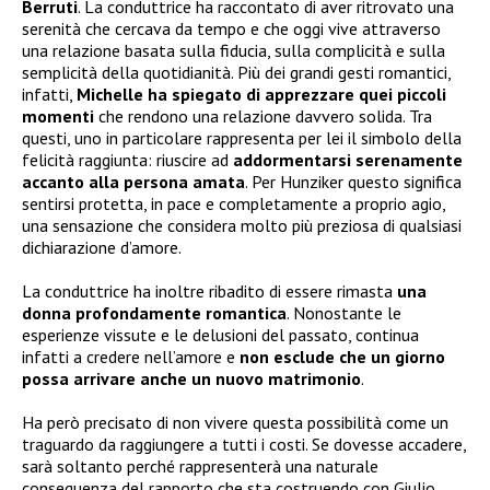
Berruti
. La conduttrice ha raccontato di aver ritrovato una
serenità che cercava da tempo e che oggi vive attraverso
una relazione basata sulla fiducia, sulla complicità e sulla
semplicità della quotidianità. Più dei grandi gesti romantici,
infatti,
Michelle ha spiegato di apprezzare quei piccoli
momenti
che rendono una relazione davvero solida. Tra
questi, uno in particolare rappresenta per lei il simbolo della
felicità raggiunta: riuscire ad
addormentarsi serenamente
accanto alla persona amata
. Per Hunziker questo significa
sentirsi protetta, in pace e completamente a proprio agio,
una sensazione che considera molto più preziosa di qualsiasi
dichiarazione d’amore.
La conduttrice ha inoltre ribadito di essere rimasta
una
donna profondamente romantica
. Nonostante le
esperienze vissute e le delusioni del passato, continua
infatti a credere nell’amore e
non esclude che un giorno
possa arrivare anche un nuovo matrimonio
.
Ha però precisato di non vivere questa possibilità come un
traguardo da raggiungere a tutti i costi. Se dovesse accadere,
sarà soltanto perché rappresenterà una naturale
conseguenza del rapporto che sta costruendo con Giulio