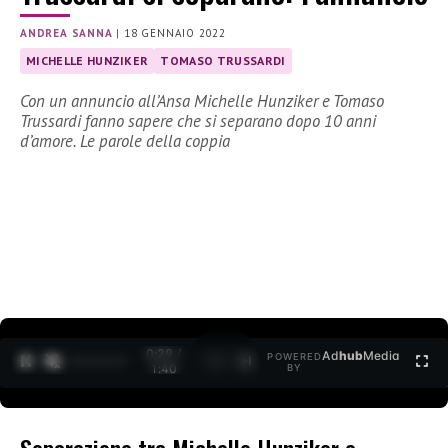
ANDREA SANNA
|
18 GENNAIO 2022
MICHELLE HUNZIKER
TOMASO TRUSSARDI
Con un annuncio all’Ansa Michelle Hunziker e Tomaso
Trussardi fanno sapere che si separano dopo 10 anni
d’amore. Le parole della coppia
0:30 /
Ad
hub
Media
POWERED
1
/
2
1:40
BY