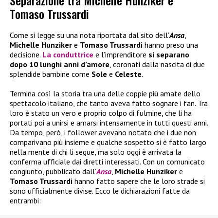
Separazione tra Michelle Hunziker e
Tomaso Trussardi
Come si legge su una nota riportata dal sito dell’
Ansa
,
Michelle Hunziker
e
Tomaso Trussardi
hanno preso una
decisione.
La conduttrice
e l’imprenditore
si separano
dopo 10 lunghi anni d’amore
, coronati dalla nascita di due
splendide bambine come
Sole
e
Celeste
.
Termina così la storia tra una delle coppie più amate dello
spettacolo italiano, che tanto aveva fatto sognare i fan. Tra
loro è stato un vero e proprio colpo di fulmine, che li ha
portati poi a unirsi e amarsi intensamente in tutti questi anni.
Da tempo, però, i follower avevano notato che i due non
comparivano più insieme e qualche sospetto si è fatto largo
nella mente di chi li segue, ma solo oggi è arrivata la
conferma ufficiale dai diretti interessati. Con un comunicato
congiunto, pubblicato dall’
Ansa
,
Michelle Hunziker
e
Tomaso Trussardi
hanno fatto sapere che le loro strade si
sono ufficialmente divise. Ecco le dichiarazioni fatte da
entrambi: