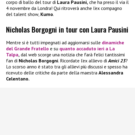
corpo di ballo del tour di
Laura Pausini,
che ha preso il via il
4 novembre da Londra! Qui ritroverà anche l’ex compagno
del talent show,
Kumo
.
Nicholas Borgogni in tour con Laura Pausini
Mentre si è tutti impegnati ad aggiornarsi sulle
dinamiche
del
Grande Fratello
e su
quanto accaduto ieri a
La
Talpa
,
dal web scorge una notizia che farà felici tantissimi
fan di
Nicholas Borgogni
. Ricordate l’ex allievo di
Amici 23
?
Lo scorso anno è stato tra gli allievi più discussi e spesso ha
ricevuto delle critiche da parte della maestra
Alessandra
Celentano.