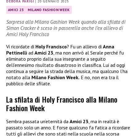
DEBORA PARIGI
|
20 GENNAIO 2025
AMICI 23
MILANO FASHION WEEK
Sorpresa alla Milano Gashion Week quando alla sfilata di
Simon Cracker è sceso in passerella anche l’ex allievo di
Amici Holy Francisco
Vi ricordate di
Holy Francisco
? Fu un allievo di
Anna
Pettinelli
ad
Amici 23
, ma non arrivò al Serale perché fu
eliminato proprio dalla sua insegnante a seguito
dell’ennesimo risultato disastroso in classifica. Lui ad oggi
continua a seguire la strada della musica, ma qualcuno l’ha
notato alla
Milano Fashion Week.
E no, non era tra il
pubblico delle sfilate.
La sfilata di Holy Francisco alla Milano
Fashion Week
Sembra passata un’eternità da
Amici 23
, ma in realtà è
passato solo un anno. E forse qualcuno fa fatica a ricordare
tutti gli allievi che sono stati nella scuola nella scorsa