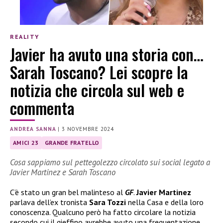
REALITY
Javier ha avuto una storia con…
Sarah Toscano? Lei scopre la
notizia che circola sul web e
commenta
ANDREA SANNA
|
3 NOVEMBRE 2024
AMICI 23
GRANDE FRATELLO
Cosa sappiamo sul pettegolezzo circolato sui social legato a
Javier Martinez e Sarah Toscano
C’è stato un gran bel malinteso al
GF
.
Javier Martinez
parlava dell’ex tronista
Sara Tozzi
nella Casa e della loro
conoscenza. Qualcuno però ha fatto circolare la notizia
secondo cui il gieffino avrebbe avuto una frequentazione