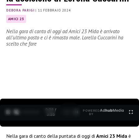
DEBORA PARIGI
|
11 FEBBRAIO 2024
AMICI 23
Nella gara di canto di oggi ad Amici 23 Mida è arrivato
all’ultimo posto e ci è rimasto male. Lorella Cuccarini ha
scelto che fare
0:30 /
Ad
hub
Media
POWERED
1
/
2
3:35
BY
Nella gara di canto della puntata di oggi di
Amici 23
Mida
è