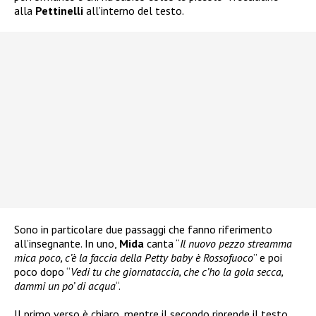
alla
Pettinelli
all’interno del testo.
Sono in particolare due passaggi che fanno riferimento
all’insegnante. In uno,
Mida
canta “
Il nuovo pezzo streamma
mica poco, c’è la faccia della Petty baby è Rossofuoco
” e poi
poco dopo “
Vedi tu che giornataccia, che c’ho la gola secca,
dammi un po’ di acqua
“.
Il primo verso è chiaro, mentre il secondo riprende il testo