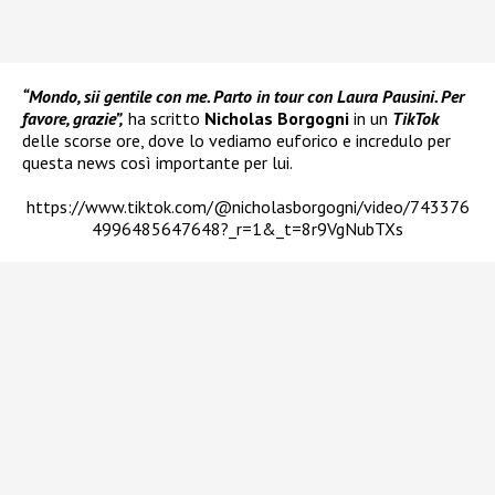
“Mondo, sii gentile con me. Parto in tour con Laura Pausini. Per
favore, grazie”,
ha scritto
Nicholas Borgogni
in un
TikTok
delle scorse ore, dove lo vediamo euforico e incredulo per
questa news così importante per lui.
https://www.tiktok.com/@nicholasborgogni/video/743376
4996485647648?_r=1&_t=8r9VgNubTXs