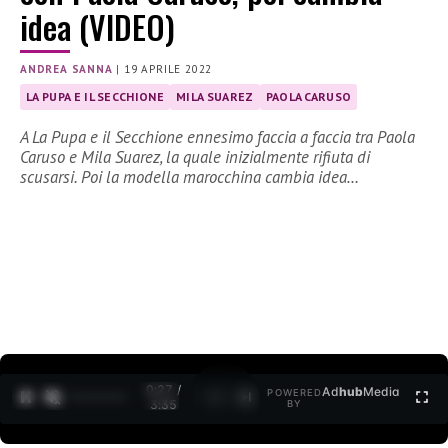
idea (VIDEO)
ANDREA SANNA
|
19 APRILE 2022
LA PUPA E IL SECCHIONE
MILA SUAREZ
PAOLA CARUSO
A La Pupa e il Secchione ennesimo faccia a faccia tra Paola
Caruso e Mila Suarez, la quale inizialmente rifiuta di
scusarsi. Poi la modella marocchina cambia idea…
0:27 /
Ad
hub
Media
POWERED
1
/
2
3:35
BY