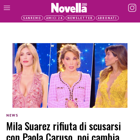
SANREMO
AMICI 24
NEWSLETTER
ABBONATI
NEWS
Mila Suarez rifiuta di scusarsi
con Paola Caruso, poi cambia