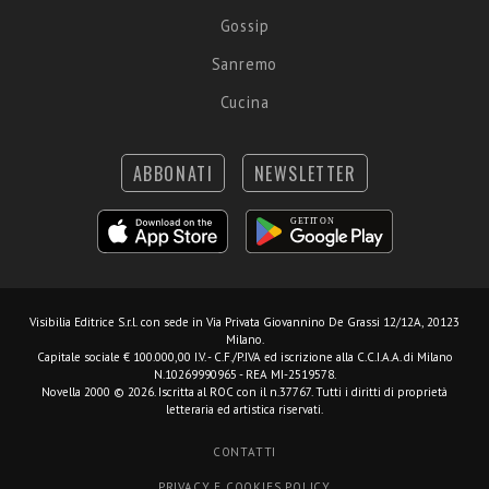
Gossip
Sanremo
Cucina
ABBONATI
NEWSLETTER
Visibilia Editrice S.r.l.
con sede in Via Privata Giovannino De Grassi 12/12A, 20123
Milano.
Capitale sociale € 100.000,00 I.V. - C.F./P.IVA ed iscrizione alla C.C.I.A.A. di Milano
N.10269990965 - REA MI-2519578.
Novella 2000 © 2026. Iscritta al ROC con il n.37767. Tutti i diritti di proprietà
letteraria ed artistica riservati.
CONTATTI
PRIVACY E COOKIES POLICY