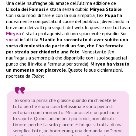
Una delle naufraghe più amate dell’ultima edizione de
L’Isola dei Famosi
è stata senza dubbio
Miryea Stabile
.
Con i suoi modi di fare e con la sua simpatia, l’ex
Pupa
ha
nuovamente conquistato il cuore del pubblico, diventando in
breve uno dei volti più seguiti del web. In queste ore tuttavia
Miryea
è stata protagonista di uno spiacevole episodio. Sui
social
infatti
la Stabile ha raccontato di aver subito una
sorta di molestia da parte di un fan, che l’ha fermata
per strada per chiederle una foto
. Nonostante l’ex
naufraga sia sempre più che disponibile con i suoi seguaci (al
punto che li invita a fermarla per strada),
Miryea ha vissuto
un momento non piacevole
. Queste le sue dichiarazioni,
riportate da
Today
:
“Io sono la prima che gioisce quando mi chiedete le
foto perché è una cosa bellissima e sono piena di
euforia in quel momento. Mi conoscete un pochino e
lo sapete. Quindi, anche per i più timidi, non abbiate
timore, perché fa solo piacere. E fin qui si tratta di una
semplice foto, un boomerang, una domanda, un “come