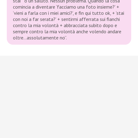
stai'” o un saluto. Nessun problema. Quando la cosa
comincia a diventare ‘facciamo una foto insieme?’ +
‘vieni a farla con i miei amici?’, e fin qui tutto ok, + ‘stai
con noi a far serata?’ + sentirmi afferrata sui fianchi
contro la mia volontà + abbracciata subito dopo e
sempre contro la mia volontà anche volendo andare
oltre…assolutamente no”.