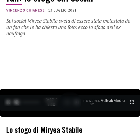
VINCENZO CHIANESE
|
13 LUGLIO 2021
Sui social Miryea Stabile svela di essere stata molestata da
un fan che le ha chiesto una foto: ecco lo sfogo dell’ex
naufraga.
0:27 /
Ad
hub
Media
POWERED
1
/
2
1:40
BY
Lo sfogo di Miryea Stabile