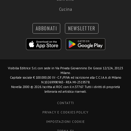
Cucina
ABBONATI
NEWSLETTER
Visibilia Editrice S.r.l.
con sede in Via Privata Giovannino De Grassi 12/12A, 20123
Milano.
Capitale sociale € 100.000,00 I.V. - C.F./P.IVA ed iscrizione alla C.C.I.A.A. di Milano
N.10269990965 - REA MI-2519578.
Novella 2000 © 2026. Iscritta al ROC con il n.37767. Tutti i diritti di proprietà
letteraria ed artistica riservati.
CONTATTI
PRIVACY E COOKIES POLICY
IMPOSTAZIONI COOKIE