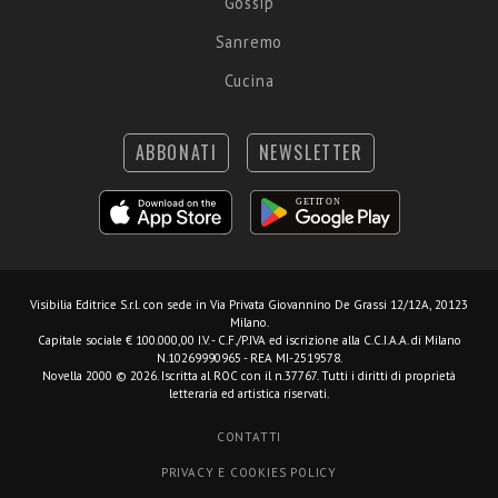
Gossip
Sanremo
Cucina
ABBONATI
NEWSLETTER
Visibilia Editrice S.r.l.
con sede in Via Privata Giovannino De Grassi 12/12A, 20123
Milano.
Capitale sociale € 100.000,00 I.V. - C.F./P.IVA ed iscrizione alla C.C.I.A.A. di Milano
N.10269990965 - REA MI-2519578.
Novella 2000 © 2026. Iscritta al ROC con il n.37767. Tutti i diritti di proprietà
letteraria ed artistica riservati.
CONTATTI
PRIVACY E COOKIES POLICY