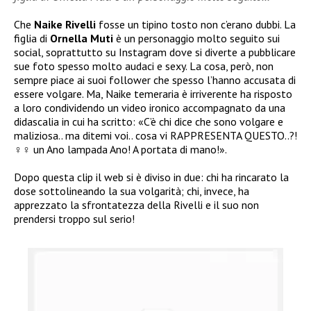
Che
Naike Rivelli
fosse un tipino tosto non c’erano dubbi. La
figlia di
Ornella Muti
è un personaggio molto seguito sui
social, soprattutto su Instagram dove si diverte a pubblicare
sue foto spesso molto audaci e sexy. La cosa, però, non
sempre piace ai suoi follower che spesso l’hanno accusata di
essere volgare. Ma, Naike temeraria è irriverente ha risposto
a loro condividendo un video ironico accompagnato da una
didascalia in cui ha scritto: «
C’è chi dice che sono volgare e
maliziosa.. ma ditemi voi.. cosa vi RAPPRESENTA QUESTO..?!
♀️
un Ano
lampada Ano! A portata di mano!».
Dopo questa clip il web si è diviso in due: chi ha rincarato la
dose sottolineando la sua volgarità; chi, invece, ha
apprezzato la sfrontatezza della Rivelli e il suo non
prendersi troppo sul serio!