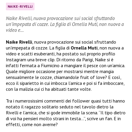
NAIKE-RIVELLI
Naike Rivelli, nuova provocazione sui social sfruttando
un’impepata di cozze. La figlia di Ornella Muti, non nuova a
video e…
Naike Rivelli
, nuova provocazione sui social sfruttando
un’impepata di cozze. La figlia di
Ornella Muti
, non nuova a
video e scatti esuberanti, ha postato sul proprio profilo
Instagram una breve clip. Di ritorno da Parigi, Naike si è
infatti fermata a Fiumicino a mangiare il pesce con un’amica.
Quale migliore occasione per mostrarsi mentre mangia
sensualmente le cozze, chiamandole fruit of love? E così,
ecco il siparietto in cui imbocca l’amica e poi si fa imboccare,
con la malizia cui ci ha abituati tante volte.
Tra i numerosissimi commenti dei follower quasi tutti hanno
notato il ragazzo solitario seduto nel tavolo dietro la
Rivelli e l’amica, che si gode immobile la scena. “Il tipo dietro
di voi ha pensieri molto strani in testa…”, scrive un fan. E in
effetti, come non averne?