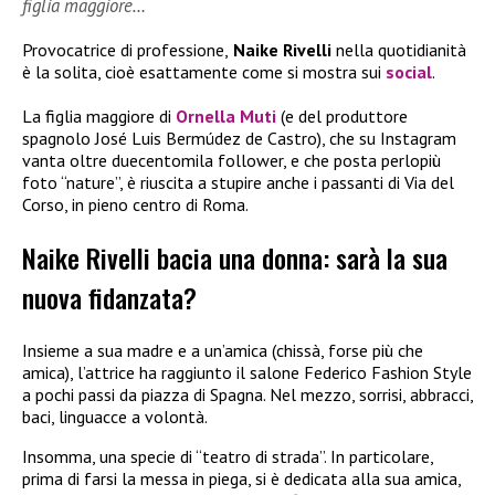
figlia maggiore…
Provocatrice di professione,
Naike Rivelli
nella quotidianità
è la solita, cioè esattamente come si mostra sui
social
.
La figlia maggiore di
Ornella Muti
(e del produttore
spagnolo José Luis Bermúdez de Castro), che su Instagram
vanta oltre duecentomila follower, e che posta perlopiù
foto “nature”, è riuscita a stupire anche i passanti di Via del
Corso, in pieno centro di Roma.
Naike Rivelli bacia una donna: sarà la sua
nuova fidanzata?
Insieme a sua madre e a un’amica (chissà, forse più che
amica), l’attrice ha raggiunto il salone Federico Fashion Style
a pochi passi da piazza di Spagna. Nel mezzo, sorrisi, abbracci,
baci, linguacce a volontà.
Insomma, una specie di “teatro di strada”. In particolare,
prima di farsi la messa in piega, si è dedicata alla sua amica,