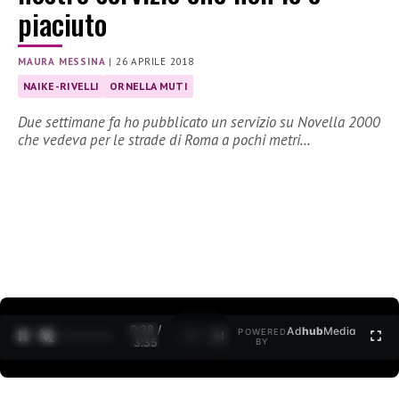
piaciuto
MAURA MESSINA
|
26 APRILE 2018
NAIKE-RIVELLI
ORNELLA MUTI
Due settimane fa ho pubblicato un servizio su Novella 2000
che vedeva per le strade di Roma a pochi metri…
0:29 /
Ad
hub
Media
POWERED
1
/
2
3:35
BY