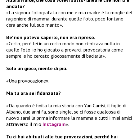
Allora Naike, che cosa volevi sotto- lineare che non ti è
andato?
«La signora fotografata con me e mia madre è la moglie del
ragioniere di mamma, durante quelle foto, poco lontano
c’era anche lui, suo marito».
Be’ non potevo saperlo, non era ripreso.
«Certo, però lei in un certo modo non c’entrava nulla in
quelle foto, io ho giocato a provarci, provocatoria come
sempre, e ho cercato giocosamente di baciarla».
Solo un gioco, niente di più.
«Una provocazione».
Ma tu ora sei fidanzata?
«Da quando è finita la mia storia con Yari Carrisi, il figlio di
Albano, due anni fa, sono single, se ci fosse qualcosa di
nuovo sarei la prima informare la mamma e tutti i miei amici
attraverso il mio
Instagram
».
Tu ci hai abituati alle tue provocazioni, perché hai