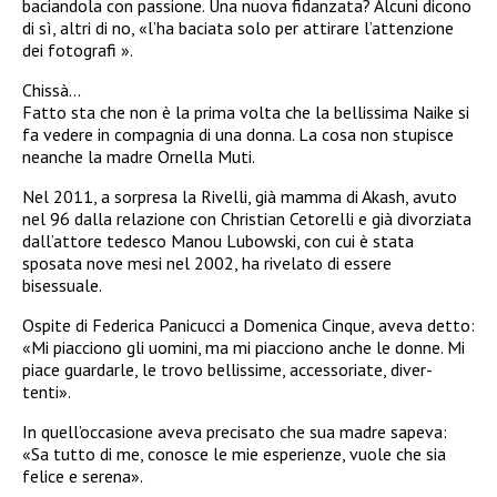
baciandola con passione. Una nuova fidanzata? Alcuni dicono
di sì, altri di no, «l’ha baciata solo per attirare l’attenzione
dei fotografi ».
Chissà…
Fatto sta che non è la prima volta che la bellissima Naike si
fa vedere in compagnia di una donna. La cosa non stupisce
neanche la madre Ornella Muti.
Nel 2011, a sorpresa la Rivelli, già mamma di Akash, avuto
nel 96 dalla relazione con Christian Cetorelli e già divorziata
dall’attore tedesco Manou Lubowski, con cui è stata
sposata nove mesi nel 2002, ha rivelato di essere
bisessuale.
Ospite di Federica Panicucci a Domenica Cinque, aveva detto:
«Mi piacciono gli uomini, ma mi piacciono anche le donne. Mi
piace guardarle, le trovo bellissime, accessoriate, diver-
tenti».
In quell’occasione aveva precisato che sua madre sapeva:
«Sa tutto di me, conosce le mie esperienze, vuole che sia
felice e serena».