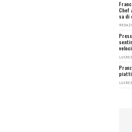
Franc
Chef 
sa di
REDAZI
Press
senti
veloci
LUCREZ
Pranz
piatt
LUCREZ