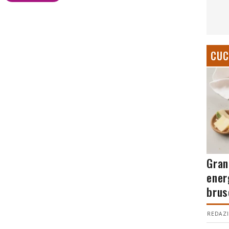
CUC
Gran
ener
brus
REDAZI