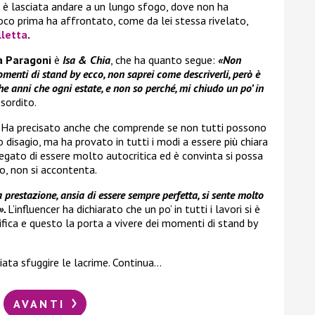
 è lasciata andare a un lungo sfogo, dove non ha
co prima ha affrontato, come da lei stessa rivelato,
lletta
.
a Paragoni
è
Isa & Chia
, che ha quanto segue:
«Non
menti di stand by ecco, non saprei come descriverli, però è
e anni che ogni estate, e non so perché, mi chiudo un po’ in
esordito.
. Ha precisato anche che comprende se non tutti possono
 disagio, ma ha provato in tutti i modi a essere più chiara
egato di essere molto autocritica ed è convinta si possa
o, non si accontenta.
 prestazione, ansia di essere sempre perfetta, si sente molto
».
L’influencer ha dichiarato che un po’ in tutti i lavori si è
fica e questo la porta a vivere dei momenti di stand by
ciata sfuggire le lacrime. Continua…
AVANTI