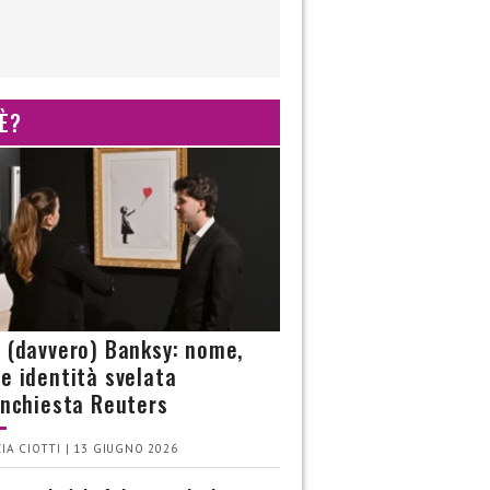
 È?
è (davvero) Banksy: nome,
 e identità svelata
’inchiesta Reuters
IA CIOTTI | 13 GIUGNO 2026