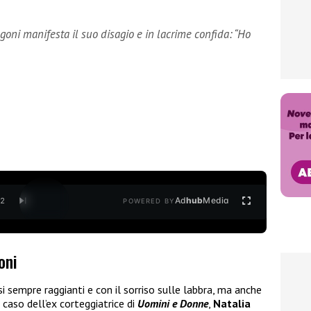
agoni manifesta il suo disagio e in lacrime confida: “Ho
Ad
hub
Media
/
2
POWERED BY
oni
i sempre raggianti e con il sorriso sulle labbra, ma anche
 caso dell’ex corteggiatrice di
Uomini e Donne
,
Natalia