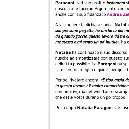
Paragoni.
Nel suo profilo
Instagram
si
nascosto le lacrime. Argomento che po
anche con il suo fidanzato
Andrea Ze
A raccogliere le dichiarazioni di
Natali
sempre sono perfetta, ho anche io dei mo
da quando faccio questo lavoro da tre ch
me stessa e mi sento un po’ inutile»
, ha 
Natalia
ha continuato il suo discorso
riuscire ad empatizzare con questo suo
e diretta possibile. La
Paragoni
ha spi
fare sempre meglio e quindi, per quest
Per poi rivelare ancora:
«È tipo ansia da
in questo lavoro, c’è molta competizione
competitivi, ma nel web tutto si ampli
che delle volte durano un po’ troppo.
Poco dopo
Natalia Paragoni
si è las