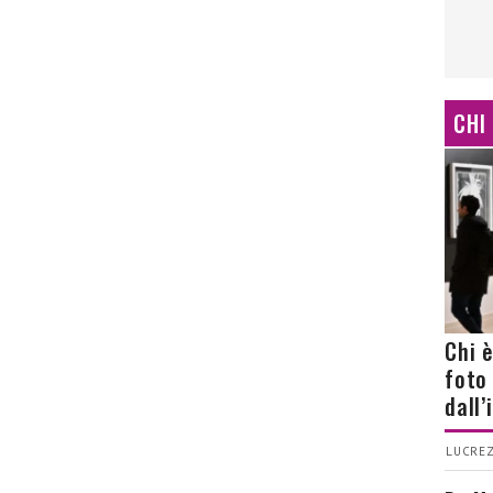
CHI
Chi 
foto
dall
LUCREZ