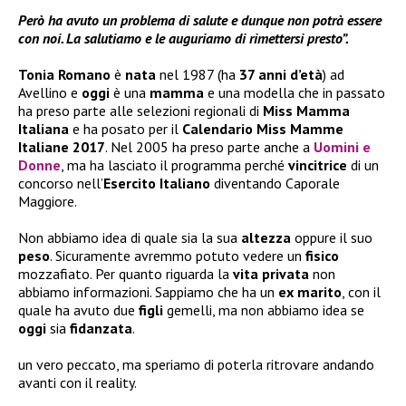
Però ha avuto un problema di salute e dunque non potrà essere
con noi. La salutiamo e le auguriamo di rimettersi presto”.
Tonia Romano
è
nata
nel 1987 (ha
37 anni d’età
) ad
Avellino e
oggi
è una
mamma
e una modella che in passato
ha preso parte alle selezioni regionali di
Miss Mamma
Italiana
e ha posato per il
Calendario Miss Mamme
Italiane 2017
. Nel 2005 ha preso parte anche a
Uomini e
Donne
, ma ha lasciato il programma perché
vincitrice
di un
concorso nell’
Esercito Italiano
diventando Caporale
Maggiore.
Non abbiamo idea di quale sia la sua
altezza
oppure il suo
peso
. Sicuramente avremmo potuto vedere un
fisico
mozzafiato. Per quanto riguarda la
vita privata
non
abbiamo informazioni. Sappiamo che ha un
ex marito
, con il
quale ha avuto due
figli
gemelli, ma non abbiamo idea se
oggi
sia
fidanzata
.
un vero peccato, ma speriamo di poterla ritrovare andando
avanti con il reality.