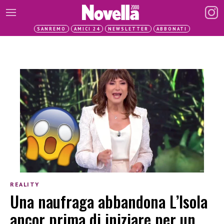
SANREMO
AMICI 24
NEWSLETTER
ABBONATI
REALITY
Una naufraga abbandona L’Isola
ancor prima di iniziare per un