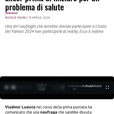
problema di salute
NICOLÒ FIGINI
|
8 APRILE 2024
Una dei naufraghi che avrebbe dovuto partecipare a L’Isola
dei Famosi 2024 non parteciperà al reality. Ecco il motivo
0:30 /
Ad
hub
Media
POWERED
1
/
2
3:35
BY
Vladimir Luxuria
nel corso della prima puntata ha
comunicato che una
naufraga
che sarebbe dovuta