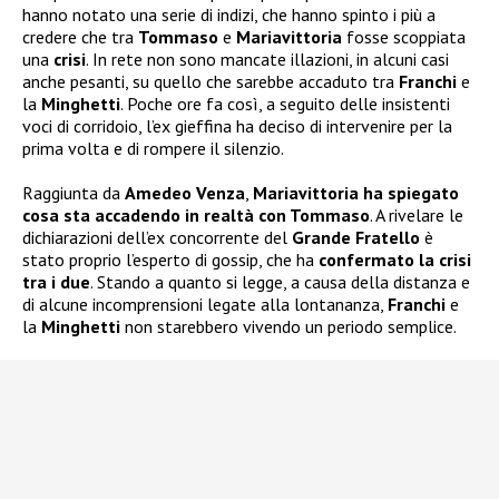
hanno notato una serie di indizi, che hanno spinto i più a
credere che tra
Tommaso
e
Mariavittoria
fosse scoppiata
una
crisi
. In rete non sono mancate illazioni, in alcuni casi
anche pesanti, su quello che sarebbe accaduto tra
Franchi
e
la
Minghetti
. Poche ore fa così, a seguito delle insistenti
voci di corridoio, l’ex gieffina ha deciso di intervenire per la
prima volta e di rompere il silenzio.
Raggiunta da
Amedeo Venza
,
Mariavittoria ha spiegato
cosa sta accadendo in realtà con Tommaso
. A rivelare le
dichiarazioni dell’ex concorrente del
Grande Fratello
è
stato proprio l’esperto di gossip, che ha
confermato la crisi
tra i due
. Stando a quanto si legge, a causa della distanza e
di alcune incomprensioni legate alla lontananza,
Franchi
e
la
Minghetti
non starebbero vivendo un periodo semplice.