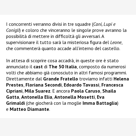
I concorrenti verranno divisi in tre squadre (
Cani, Lupi e
Conigli
) e coloro che vinceranno le singole prove avranno la
possibilità di mettere in difficoltà gli avversari. A
supervisionare il tutto sarà la misteriosa figura del
Leone
,
che commenterà quanto accade all’interno del castello.
In attesa di scoprire cosa accadrà, in queste ore è stato
annunciato il
cast
di
The 50 Italia
, composto da numerosi
volti che abbiamo già conosciuto in altri famosi programmi.
Direttamente dal
Grande Fratello
troviamo infatti
Helena
Prestes
,
Floriana Secondi
,
Edoardo Tavassi
,
Francesca
Cipriani
,
Mila Suarez
. E ancora
Paola Caruso
,
Shaila
Gatta
,
Antonella Elia
,
Antonella Mosetti
,
Eva
Grimaldi
(che giocherà con la moglie
Imma Battaglia
)
e
Matteo Diamante
.