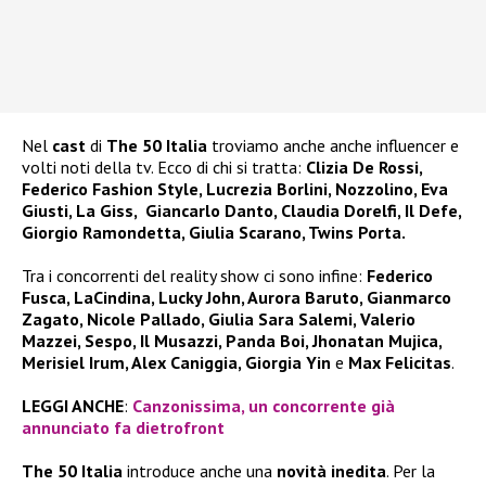
Nel
cast
di
The 50 Italia
troviamo anche anche influencer e
volti noti della tv. Ecco di chi si tratta:
Clizia De Rossi,
Federico Fashion Style, Lucrezia Borlini, Nozzolino, Eva
Giusti, La Giss, Giancarlo Danto, Claudia Dorelfi, Il Defe,
Giorgio Ramondetta, Giulia Scarano, Twins Porta.
Tra i concorrenti del reality show ci sono infine:
Federico
Fusca, LaCindina, Lucky John, Aurora Baruto, Gianmarco
Zagato, Nicole Pallado, Giulia Sara Salemi, Valerio
Mazzei, Sespo, Il Musazzi, Panda Boi, Jhonatan Mujica,
Merisiel Irum, Alex Caniggia, Giorgia Yin
e
Max Felicitas
.
LEGGI ANCHE
:
Canzonissima, un concorrente già
annunciato fa dietrofront
The 50 Italia
introduce anche una
novità inedita
. Per la