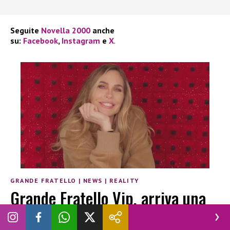
Seguite
Novella 2000
anche
su:
Facebook
,
Instagram
e
X
.
GRANDE FRATELLO
|
NEWS
|
REALITY
Grande Fratello Vip, arriva una
novità che riguarda il pubblico