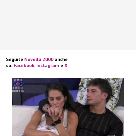
Seguite
Novella 2000
anche
su:
Facebook
,
Instagram
e
X
.