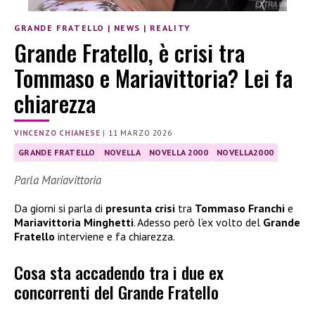
GRANDE FRATELLO
|
NEWS
|
REALITY
Grande Fratello, è crisi tra
Tommaso e Mariavittoria? Lei fa
chiarezza
VINCENZO CHIANESE
|
11 MARZO 2026
GRANDE FRATELLO
NOVELLA
NOVELLA 2000
NOVELLA2000
Parla Mariavittoria
Da giorni si parla di
presunta crisi
tra
Tommaso Franchi
e
Mariavittoria Minghetti
. Adesso però l’ex volto del
Grande
Fratello
interviene e fa chiarezza.
Cosa sta accadendo tra i due ex
concorrenti del Grande Fratello