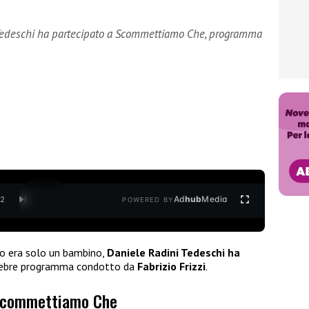
edeschi ha partecipato a Scommettiamo Che, programma
Ad
hub
Media
/
2
POWERED BY
do era solo un bambino,
Daniele Radini Tedeschi ha
lebre programma condotto da
Fabrizio Frizzi
.
 Scommettiamo Che