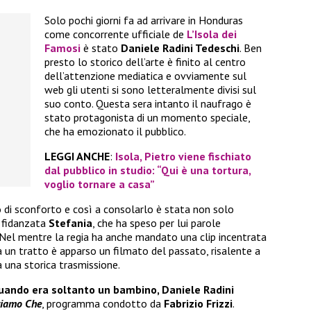
Solo pochi giorni fa ad arrivare in Honduras
come concorrente ufficiale de
L’Isola dei
Famosi
è stato
Daniele Radini Tedeschi
. Ben
presto lo storico dell’arte è finito al centro
dell’attenzione mediatica e ovviamente sul
web gli utenti si sono letteralmente divisi sul
suo conto. Questa sera intanto il naufrago è
stato protagonista di un momento speciale,
che ha emozionato il pubblico.
LEGGI ANCHE
:
Isola, Pietro viene fischiato
dal pubblico in studio: “Qui è una tortura,
voglio tornare a casa”
di sconforto e così a consolarlo è stata non solo
x fidanzata
Stefania
, che ha speso per lui parole
 Nel mentre la regia ha anche mandato una clip incentrata
a un tratto è apparso un filmato del passato, risalente a
 una storica trasmissione.
quando era soltanto un bambino, Daniele Radini
iamo Che
, programma condotto da
Fabrizio Frizzi
.