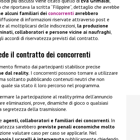
sodi più discussi viene citato quello di
Eva Grimaldi
,
 che riportava la scritta “Filippine”, dettaglio che avrebbe
e alcuni familiari dei
concorrenti
avrebbero
diffusione di informazioni riservate attraverso post e
e al moltiplicarsi delle indiscrezioni,
la produzione
inati, collaboratori e persone vicine ai naufraghi
,
gli accordi di riservatezza previsti dal contratto.
ede il contratto dei concorrenti
amento firmato dai partecipanti stabilisce precise
e dal reality.
I concorrenti possono tornare a utilizzare
, ma soltanto pubblicando contenuti neutri che non
 quale sia stato il loro percorso nel programma.
ermare la partecipazione al reality prima dell’annuncio
lare eliminazioni, prove, dinamiche di gioco o qualsiasi
 segretezza della trasmissione.
he
agenti, collaboratori e familiari dei concorrenti
. In
ervatezza sarebbero
previste penali economiche molto
zione valutare caso per caso se applicarle. Nel
aggia Lucarelli è intervenuta
pubblicamente chiedendo