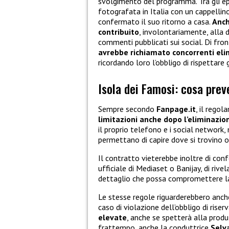
svolgimento del programma. Tra gli epi
fotografata in Italia con un cappellino
confermato il suo ritorno a casa.
Anch
contribuito
, involontariamente, alla 
commenti pubblicati sui social. Di front
avrebbe richiamato concorrenti elim
ricordando loro l’obbligo di rispettare 
Isola dei Famosi: cosa prev
Sempre secondo
Fanpage.it
, il regol
limitazioni anche dopo l’eliminazion
il proprio telefono e i social network
permettano di capire dove si trovino o
Il contratto vieterebbe inoltre di conf
ufficiale di Mediaset o Banijay, di rive
dettaglio che possa compromettere la
Le stesse regole riguarderebbero anc
caso di violazione dell’obbligo di ris
elevate
, anche se spetterà alla produ
frattempo, anche la conduttrice
Selv