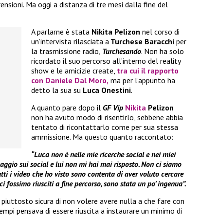
nsioni. Ma oggi a distanza di tre mesi dalla fine del
A parlarne è stata
Nikita Pelizon
nel corso di
un’intervista rilasciata a
Turchese Baracchi
per
la trasmissione radio,
Turchesando
. Non ha solo
ricordato il suo percorso all’interno del reality
show e le amicizie create,
tra cui il rapporto
con
Daniele Dal Moro
,
ma per l’appunto ha
detto la sua su
Luca Onestini
.
A quanto pare dopo il
GF Vip
Nikita
Pelizon
non ha avuto modo di risentirlo, sebbene abbia
tentato di ricontattarlo come per sua stessa
ammissione. Ma questo quanto raccontato:
“Luca non è nelle mie ricerche social e nei miei
gio sui social e lui non mi hai mai risposto. Non ci siamo
tti i video che ho visto sono contenta di aver voluto cercare
i fossimo riusciti a fine percorso, sono stata un po’ ingenua”.
piuttosto sicura di non volere avere nulla a che fare con
tempi pensava di essere riuscita a instaurare un minimo di