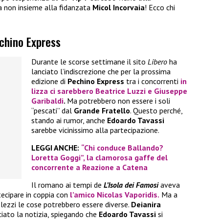
a non insieme alla fidanzata
Micol Incorvaia
! Ecco chi
echino Express
Durante le scorse settimane il sito
Libero
ha
lanciato l’indiscrezione che per la prossima
edizione di
Pechino Express
tra i concorrenti
in
lizza ci sarebbero
Beatrice Luzzi
e
Giuseppe
Garibaldi
.
Ma potrebbero non essere i soli
“pescati” dal
Grande Fratello
. Questo perché,
stando ai rumor, anche
Edoardo Tavassi
sarebbe vicinissimo alla partecipazione.
LEGGI ANCHE:
“Chi conduce Ballando?
Loretta Goggi”, la clamorosa gaffe del
concorrente a Reazione a Catena
Il romano ai tempi de
L’Isola dei Famosi
aveva
tecipare in coppia con
l’amico
Nicolas Vaporidis.
Ma a
lezzi le cose potrebbero essere diverse.
Deianira
ciato la notizia, spiegando che
Edoardo Tavassi
si