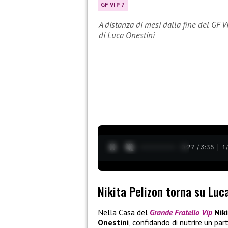
GF VIP 7
A distanza di mesi dalla fine del GF V
di Luca Onestini
0:28 / 3:35
1
Nikita Pelizon torna su Luc
Nella Casa del
Grande Fratello Vip
Nik
Onestini
, confidando di nutrire un par