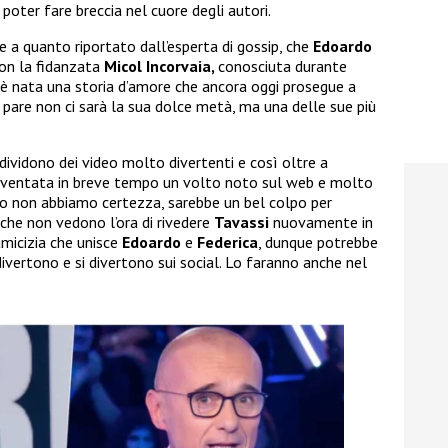
poter fare breccia nel cuore degli autori.
e a quanto riportato dall’esperta di gossip, che
Edoardo
on la fidanzata
Micol Incorvaia,
conosciuta durante
ì è nata una storia d’amore che ancora oggi prosegue a
 pare non ci sarà la sua dolce metà, ma una delle sue più
ndividono dei video molto divertenti e così oltre a
iventata in breve tempo un volto noto sul web e molto
o non abbiamo certezza, sarebbe un bel colpo per
 che non vedono l’ora di rivedere
Tavassi
nuovamente in
amicizia che unisce
Edoardo
e
Federica
, dunque potrebbe
ivertono e si divertono sui social. Lo faranno anche nel