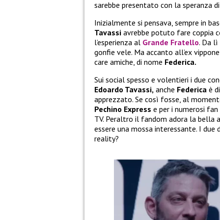
sarebbe presentato con la speranza di 
Inizialmente si pensava, sempre in bas
Tavassi
avrebbe potuto fare coppia c
l’esperienza al
Grande Fratello
. Da l
gonfie vele. Ma accanto all’ex vippone
care amiche, di nome
Federica.
Sui social spesso e volentieri i due co
Edoardo Tavassi,
anche
Federica
è d
apprezzato. Se così fosse, al moment
Pechino Express
e per i numerosi fan
TV. Peraltro il fandom adora la bella 
essere una mossa interessante. I due d
reality?