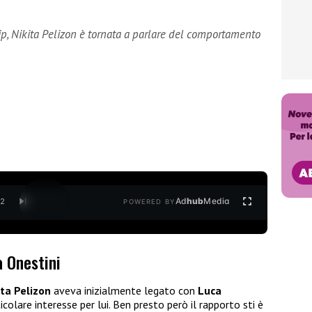
ip, Nikita Pelizon è tornata a parlare del comportamento
Ad
hub
Media
/
2
POWERED BY
a Onestini
ita Pelizon
aveva inizialmente legato con
Luca
ticolare interesse per lui. Ben presto però il rapporto sti è