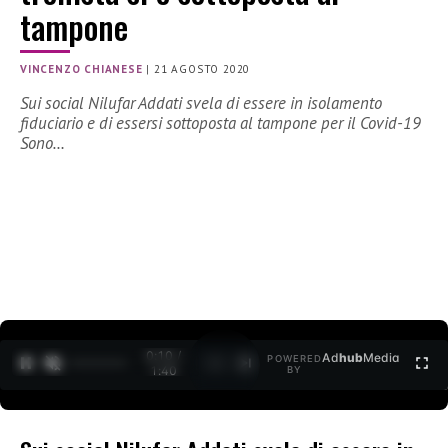
tampone
VINCENZO CHIANESE
|
21 AGOSTO 2020
Sui social Nilufar Addati svela di essere in isolamento
fiduciario e di essersi sottoposta al tampone per il Covid-19
Sono…
0:10 /
Ad
hub
Media
POWERED
1
/
2
1:40
BY