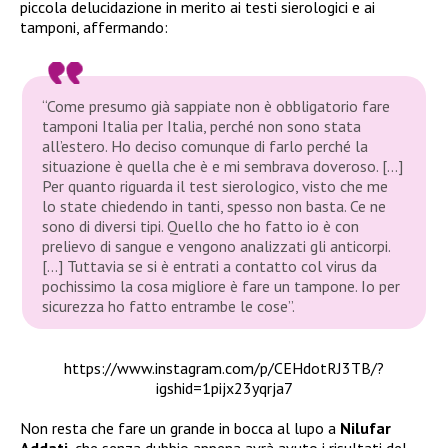
piccola delucidazione in merito ai testi sierologici e ai
tamponi, affermando:
“Come presumo già sappiate non è obbligatorio fare
tamponi Italia per Italia, perché non sono stata
all’estero. Ho deciso comunque di farlo perché la
situazione è quella che è e mi sembrava doveroso. […]
Per quanto riguarda il test sierologico, visto che me
lo state chiedendo in tanti, spesso non basta. Ce ne
sono di diversi tipi. Quello che ho fatto io è con
prelievo di sangue e vengono analizzati gli anticorpi.
[…] Tuttavia se si è entrati a contatto col virus da
pochissimo la cosa migliore è fare un tampone. Io per
sicurezza ho fatto entrambe le cose”.
https://www.instagram.com/p/CEHdotRJ3TB/?
igshid=1pijx23yqrja7
Non resta che fare un grande in bocca al lupo a
Nilufar
Addati
, che senza dubbio appena avrà avuto i risultati del