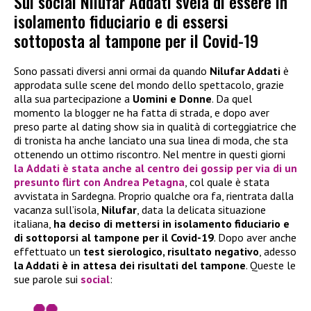
Sui social Nilufar Addati svela di essere in
isolamento fiduciario e di essersi
sottoposta al tampone per il Covid-19
Sono passati diversi anni ormai da quando
Nilufar Addati
è
approdata sulle scene del mondo dello spettacolo, grazie
alla sua partecipazione a
Uomini e Donne
. Da quel
momento la blogger ne ha fatta di strada, e dopo aver
preso parte al dating show sia in qualità di corteggiatrice che
di tronista ha anche lanciato una sua linea di moda, che sta
ottenendo un ottimo riscontro. Nel mentre in questi giorni
la
Addati
è stata anche al centro dei gossip per via di un
presunto flirt con
Andrea Petagna
, col quale è stata
avvistata in Sardegna. Proprio qualche ora fa, rientrata dalla
vacanza sull’isola,
Nilufar
, data la delicata situazione
italiana,
ha deciso di mettersi in isolamento fiduciario e
di sottoporsi al tampone per il Covid-19
. Dopo aver anche
effettuato un
test sierologico, risultato negativo
, adesso
la Addati è in attesa dei risultati del tampone
. Queste le
sue parole sui
social
: