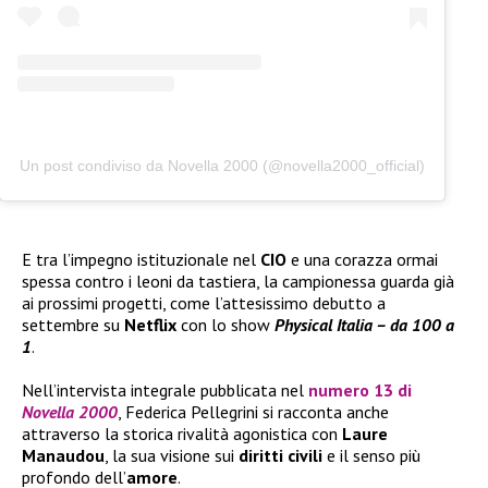
Un post condiviso da Novella 2000 (@novella2000_official)
E tra l’impegno istituzionale nel
CIO
e una corazza ormai
spessa contro i leoni da tastiera, la campionessa guarda già
ai prossimi progetti, come l’attesissimo debutto a
settembre su
Netflix
con lo show
Physical Italia – da 100 a
1
.
Nell’intervista integrale pubblicata nel
numero 13 di
Novella 2000
, Federica Pellegrini si racconta anche
attraverso la storica rivalità agonistica con
Laure
Manaudou
, la sua visione sui
diritti civili
e il senso più
profondo dell’
amore
.