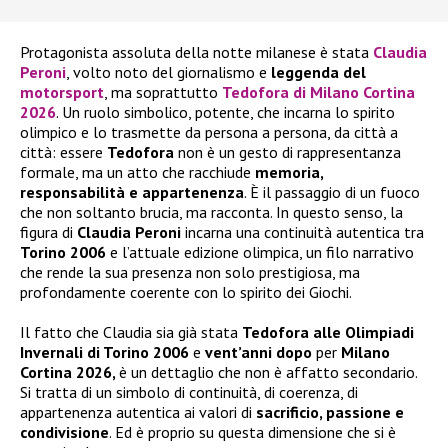
Protagonista assoluta della notte milanese è stata
Claudia
Peroni
, volto noto del giornalismo e
leggenda del
motorsport
, ma soprattutto
Tedofora di Milano Cortina
2026
. Un ruolo simbolico, potente, che incarna lo spirito
olimpico e lo trasmette da persona a persona, da città a
città: essere
Tedofora
non è un gesto di rappresentanza
formale, ma un atto che racchiude
memoria,
responsabilità e appartenenza
. È il passaggio di un fuoco
che non soltanto brucia, ma racconta. In questo senso, la
figura di
Claudia Peroni
incarna una continuità autentica tra
Torino 2006
e l’attuale edizione olimpica, un filo narrativo
che rende la sua presenza non solo prestigiosa, ma
profondamente coerente con lo spirito dei Giochi.
Il fatto che Claudia sia già stata
Tedofora alle Olimpiadi
Invernali di Torino 2006
e
vent’anni dopo
per
Milano
Cortina 2026,
è un dettaglio che non è affatto secondario.
Si tratta di un simbolo di continuità, di coerenza, di
appartenenza autentica ai valori di
sacrificio, passione e
condivisione
. Ed è proprio su questa dimensione che si è