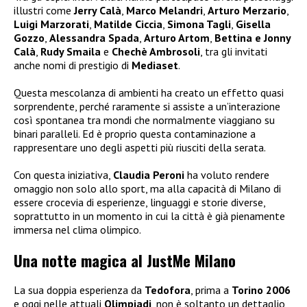
illustri come
Jerry Calà
,
Marco Melandri
,
Arturo Merzario
,
Luigi Marzorati
,
Matilde Ciccia
,
Simona Tagli
,
Gisella
Gozzo
,
Alessandra Spada
,
Arturo Artom
,
Bettina e Jonny
Calà
,
Rudy Smaila
e
Chechè Ambrosoli
, tra gli invitati
anche nomi di prestigio di
Mediaset
.
Questa mescolanza di ambienti ha creato un effetto quasi
sorprendente, perché raramente si assiste a un’interazione
così spontanea tra mondi che normalmente viaggiano su
binari paralleli. Ed è proprio questa contaminazione a
rappresentare uno degli aspetti più riusciti della serata.
Con questa iniziativa,
Claudia Peroni
ha voluto rendere
omaggio non solo allo sport, ma alla capacità di Milano di
essere crocevia di esperienze, linguaggi e storie diverse,
soprattutto in un momento in cui la città è già pienamente
immersa nel clima olimpico.
Una notte magica al JustMe Milano
La sua doppia esperienza da
Tedofora
, prima a
Torino 2006
e oggi nelle attuali
Olimpiadi
, non è soltanto un dettaglio