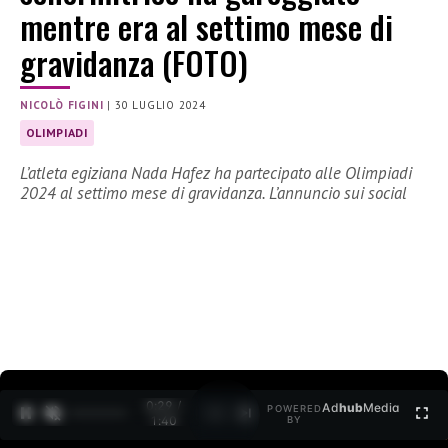
mentre era al settimo mese di
gravidanza (FOTO)
NICOLÒ FIGINI
|
30 LUGLIO 2024
OLIMPIADI
L’atleta egiziana Nada Hafez ha partecipato alle Olimpiadi
2024 al settimo mese di gravidanza. L’annuncio sui social
0:30 /
Ad
hub
Media
POWERED
1
/
2
1:40
BY