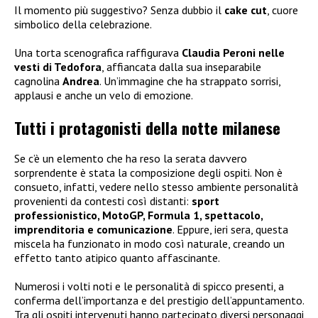
Il momento più suggestivo? Senza dubbio il
cake cut
, cuore
simbolico della celebrazione.
Una torta scenografica raffigurava
Claudia Peroni nelle
vesti di Tedofora
, affiancata dalla sua inseparabile
cagnolina
Andrea
. Un’immagine che ha strappato sorrisi,
applausi e anche un velo di emozione.
Tutti i protagonisti della notte milanese
Se c’è un elemento che ha reso la serata davvero
sorprendente è stata la composizione degli ospiti. Non è
consueto, infatti, vedere nello stesso ambiente personalità
provenienti da contesti così distanti:
sport
professionistico, MotoGP, Formula 1, spettacolo,
imprenditoria e comunicazione
. Eppure, ieri sera, questa
miscela ha funzionato in modo così naturale, creando un
effetto tanto atipico quanto affascinante.
Numerosi i volti noti e le personalità di spicco presenti, a
conferma dell’importanza e del prestigio dell’appuntamento.
Tra gli ospiti intervenuti hanno partecipato diversi personaggi