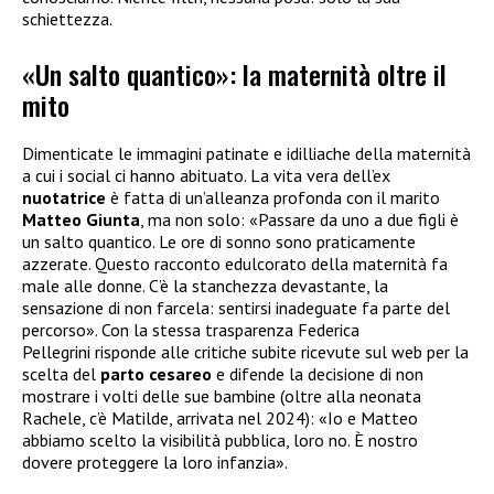
schiettezza.
«Un salto quantico»: la maternità oltre il
mito
Dimenticate le immagini patinate e idilliache della maternità
a cui i social ci hanno abituato. La vita vera dell’ex
nuotatrice
è fatta di un’alleanza profonda con il marito
Matteo Giunta
, ma non solo: «Passare da uno a due figli è
un salto quantico. Le ore di sonno sono praticamente
azzerate. Questo racconto edulcorato della maternità fa
male alle donne. C’è la stanchezza devastante, la
sensazione di non farcela: sentirsi inadeguate fa parte del
percorso». Con la stessa trasparenza Federica
Pellegrini risponde alle critiche subite ricevute sul web per la
scelta del
parto cesareo
e difende la decisione di non
mostrare i volti delle sue bambine (oltre alla neonata
Rachele, c’è Matilde, arrivata nel 2024): «Io e Matteo
abbiamo scelto la visibilità pubblica, loro no. È nostro
dovere proteggere la loro infanzia».