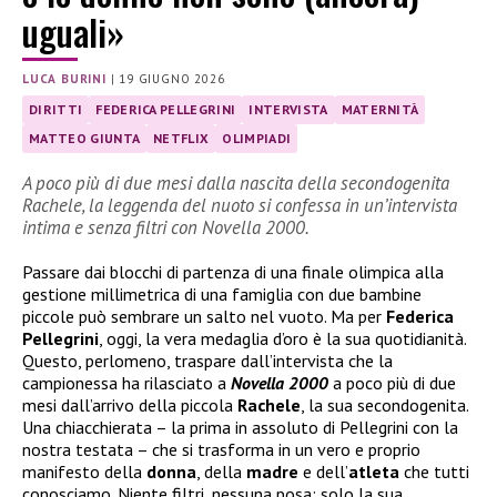
uguali»
LUCA BURINI
|
19 GIUGNO 2026
DIRITTI
FEDERICA PELLEGRINI
INTERVISTA
MATERNITÀ
MATTEO GIUNTA
NETFLIX
OLIMPIADI
A poco più di due mesi dalla nascita della secondogenita
Rachele, la leggenda del nuoto si confessa in un’intervista
intima e senza filtri con Novella 2000.
Passare dai blocchi di partenza di una finale olimpica alla
gestione millimetrica di una famiglia con due bambine
piccole può sembrare un salto nel vuoto. Ma per
Federica
Pellegrini
, oggi, la vera medaglia d’oro è la sua quotidianità.
Questo, perlomeno, traspare dall’intervista che la
campionessa ha rilasciato a
Novella 2000
a poco più di due
mesi dall’arrivo della piccola
Rachele
, la sua secondogenita.
Una chiacchierata – la prima in assoluto di Pellegrini con la
nostra testata – che si trasforma in un vero e proprio
manifesto della
donna
, della
madre
e dell’
atleta
che tutti
conosciamo. Niente filtri, nessuna posa: solo la sua