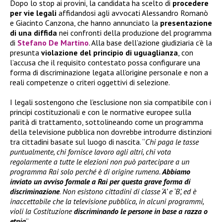
Dopo lo stop ai provini, la candidata ha scelto di
procedere
per vie legali
affidandosi agli avvocati Alessandro Romanò
e Giacinto Canzona, che hanno annunciato la
presentazione
di una diffida
nei confronti della produzione del programma
di
Stefano De Martino
. Alla base dell’azione giudiziaria c’è la
presunta
violazione del principio di uguaglianza
, con
l’accusa che il requisito contestato possa configurare una
forma di discriminazione legata all’origine personale e non a
reali competenze o criteri oggettivi di selezione.
I legali sostengono che l’esclusione non sia compatibile con i
principi costituzionali e con le normative europee sulla
parità di trattamento, sottolineando come un programma
della televisione pubblica non dovrebbe introdurre distinzioni
tra cittadini basate sul luogo di nascita. “
Chi paga le tasse
puntualmente, chi fornisce lavoro agli altri, chi vota
regolarmente a tutte le elezioni non può partecipare a un
programma Rai solo perché è di origine rumena.
Abbiamo
inviato un avviso formale a Rai per questa grave forma di
discriminazione
.
Non esistono cittadini di classe ‘A’ e ‘B’, ed è
inaccettabile che la televisione pubblica, in alcuni programmi,
violi la Costituzione
discriminando le persone in base a razza o
etnia
”.