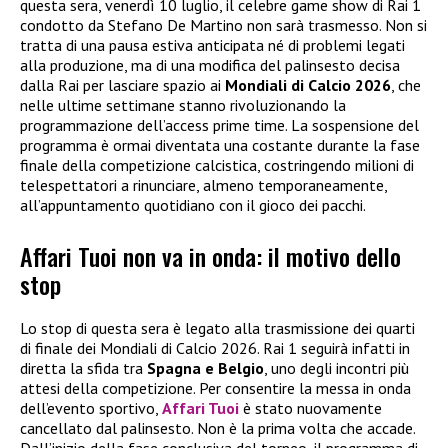
questa sera, venerdì 10 luglio, il celebre game show di Rai 1
condotto da Stefano De Martino non sarà trasmesso. Non si
tratta di una pausa estiva anticipata né di problemi legati
alla produzione, ma di una modifica del palinsesto decisa
dalla Rai per lasciare spazio ai
Mondiali di Calcio 2026
, che
nelle ultime settimane stanno rivoluzionando la
programmazione dell’access prime time. La sospensione del
programma è ormai diventata una costante durante la fase
finale della competizione calcistica, costringendo milioni di
telespettatori a rinunciare, almeno temporaneamente,
all’appuntamento quotidiano con il gioco dei pacchi.
Affari Tuoi non va in onda: il motivo dello
stop
Lo stop di questa sera è legato alla trasmissione dei quarti
di finale dei Mondiali di Calcio 2026. Rai 1 seguirà infatti in
diretta la sfida tra
Spagna e Belgio
, uno degli incontri più
attesi della competizione. Per consentire la messa in onda
dell’evento sportivo,
Affari Tuoi
è stato nuovamente
cancellato dal palinsesto. Non è la prima volta che accade.
Dall’inizio della fase conclusiva del torneo, il programma di