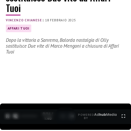
Tuoi
VINCENZO CHIANESE
|
18 FEBBRAIO 2025
AFFARI TUOI
Dopo la vittoria a Sanremo, Balorda nostalgia di Olly
sostituisce Due vite di Marco Mengoni a chiusura di Affari
Tuoi
0:15 /
Ad
hub
Media
POWERED
1
/
2
1:40
BY