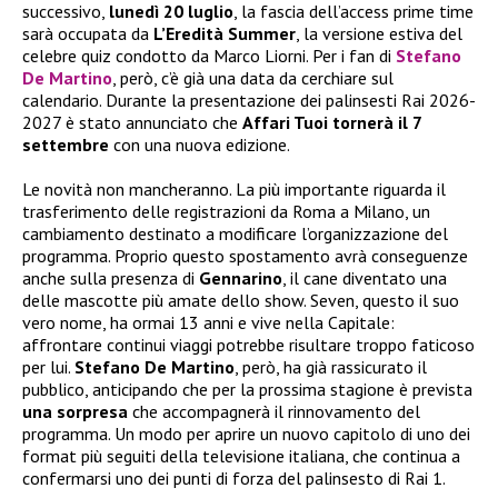
successivo,
lunedì 20 luglio
, la fascia dell’access prime time
sarà occupata da
L’Eredità Summer
, la versione estiva del
celebre quiz condotto da Marco Liorni. Per i fan di
Stefano
De Martino
, però, c’è già una data da cerchiare sul
calendario. Durante la presentazione dei palinsesti Rai 2026-
2027 è stato annunciato che
Affari Tuoi tornerà il 7
settembre
con una nuova edizione.
Le novità non mancheranno. La più importante riguarda il
trasferimento delle registrazioni da Roma a Milano, un
cambiamento destinato a modificare l’organizzazione del
programma. Proprio questo spostamento avrà conseguenze
anche sulla presenza di
Gennarino
, il cane diventato una
delle mascotte più amate dello show. Seven, questo il suo
vero nome, ha ormai 13 anni e vive nella Capitale:
affrontare continui viaggi potrebbe risultare troppo faticoso
per lui.
Stefano De Martino
, però, ha già rassicurato il
pubblico, anticipando che per la prossima stagione è prevista
una sorpresa
che accompagnerà il rinnovamento del
programma. Un modo per aprire un nuovo capitolo di uno dei
format più seguiti della televisione italiana, che continua a
confermarsi uno dei punti di forza del palinsesto di Rai 1.