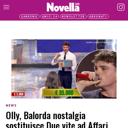
SANREMO
AMICI 24
NEWSLETTER
ABBONATI
NEWS
Olly, Balorda nostalgia
sostituisce Due vite ad Affari