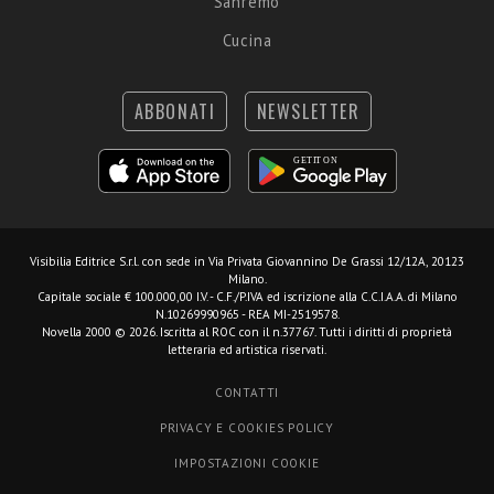
Sanremo
Cucina
ABBONATI
NEWSLETTER
Visibilia Editrice S.r.l.
con sede in Via Privata Giovannino De Grassi 12/12A, 20123
Milano.
Capitale sociale € 100.000,00 I.V. - C.F./P.IVA ed iscrizione alla C.C.I.A.A. di Milano
N.10269990965 - REA MI-2519578.
Novella 2000 © 2026. Iscritta al ROC con il n.37767. Tutti i diritti di proprietà
letteraria ed artistica riservati.
CONTATTI
PRIVACY E COOKIES POLICY
IMPOSTAZIONI COOKIE