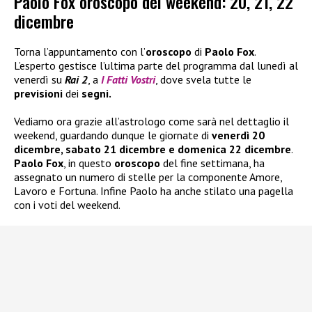
Paolo Fox oroscopo del weekend: 20, 21, 22
dicembre
Torna l’appuntamento con l’
oroscopo
di
Paolo Fox
.
L’esperto gestisce l’ultima parte del programma dal lunedì al
venerdì su
Rai 2
, a
I Fatti Vostri
, dove svela tutte le
previsioni
dei
segni.
Vediamo ora grazie all’astrologo come sarà nel dettaglio il
weekend, guardando dunque le giornate di
venerdì 20
dicembre, sabato 21 dicembre e domenica 22 dicembre
.
Paolo Fox
, in questo
oroscopo
del fine settimana, ha
assegnato un numero di stelle per la componente Amore,
Lavoro e Fortuna. Infine Paolo ha anche stilato una pagella
con i voti del weekend.