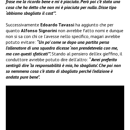
frase me la ricordo bene e mi è piaciuta. Però poi c’è stata una
cosa che ha detto che non mi è piaciuta per nulla. Disse tipo
‘abbiamo sbagliato il cast’”.
Successivamente
Edoardo Tavassi
ha aggiunto che per
quanto
Alfonso Signorini
non avrebbe fatto nomi e dunque
non si sa con chi ce l’avesse nello specifico, magari avrebbe
potuto evitare:
“Un po’ come se dopo una partita persa
l’allenatore di una squadra dicesse ‘non prendetevela con me,
ma con questi sfaticati’”.
Stando al pensiero dell’ex gieffino, il
conduttore avrebbe potuto dire dell’altro:
“
Avrei preferito
sentirgli dire ‘la responsabilità è mia, ho sbagliato’. Che poi non
so nemmeno cosa c’è stato di sbagliato perché l’edizione è
andata pure bene”.