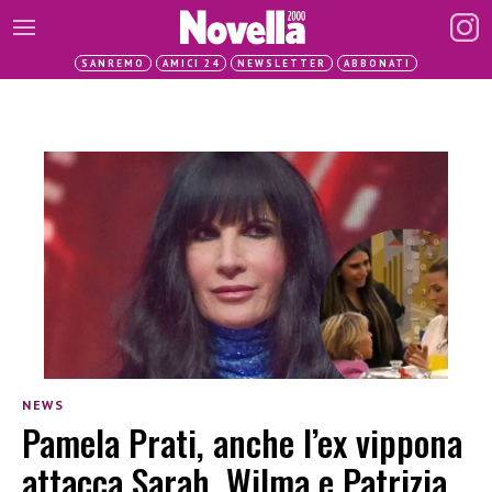
SANREMO
AMICI 24
NEWSLETTER
ABBONATI
NEWS
Pamela Prati, anche l’ex vippona
attacca Sarah, Wilma e Patrizia