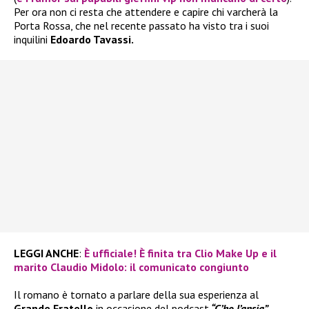
Per ora non ci resta che attendere e capire chi varcherà la
Porta Rossa, che nel recente passato ha visto tra i suoi
inquilini
Edoardo Tavassi.
LEGGI ANCHE
:
È ufficiale! È finita tra Clio Make Up e il
marito Claudio Midolo: il comunicato congiunto
Il romano è tornato a parlare della sua esperienza al
Grande Fratello
in occasione del podcast
“C’ho l’ansia”,