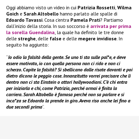
Oggi abbiamo visto un video in cui
Patrizia Rossetti
,
Wilma
Goich
e
Sarah Altobello
hanno parlato alle spalle di
Edoardo Tavassi
. Cosa c’entra
Pamela Prati
? Partiamo
dall’inizio della storia. In suo soccorso è
arrivata per prima
la sorella
Gu
endalina
, la quale ha definito le tre donne
delle
streghe
, delle
false
e delle
megere invidiose
. In
seguito ha aggiunto:
“
Io odio la falsità della gente. Se uno ti sta sulle pal*e, e deve
essere motivato, io con quella persona non ci rido e non ci
scherzo. Capite la falsità? Si sbellicano dalle risate davanti e poi
dietro dicono le peggio cose. Innanzitutto vorrei precisare che lì
dentro non ci sta Einstein o attori hollywoodiani. C’è chi entra
per iniziarla e chi, come Patrizia, perché ormai è finita la
carriera. Sarah Altobello è famosa perché non sa parlare e si
inca*za se Edoardo la prende in giro. Aveva riso anche lei fino a
due secondi prima
“.