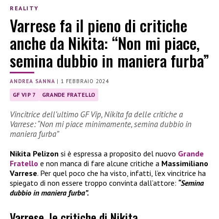
REALITY
Varrese fa il pieno di critiche
anche da Nikita: “Non mi piace,
semina dubbio in maniera furba”
ANDREA SANNA
|
1 FEBBRAIO 2024
GF VIP 7
GRANDE FRATELLO
Vincitrice dell’ultimo GF Vip, Nikita fa delle critiche a
Varrese: “Non mi piace minimamente, semina dubbio in
maniera furba”
Nikita Pelizon
si è espressa a proposito del nuovo
Grande
Fratello
e non manca di fare alcune critiche a
Massimiliano
Varrese
. Per quel poco che ha visto, infatti, l’ex vincitrice ha
spiegato di non essere troppo convinta dall’attore:
“Semina
dubbio in maniera furba”.
Varrese, le critiche di Nikita