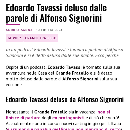
Edoardo Tavassi deluso dalle
parole di Alfonso Signorini
ANDREA SANNA
|
10 LUGLIO 2024
GF VIP 7
GRANDE FRATELLO
In un podcast Edoardo Tavassi è tornato a parlare di Alfonso
Signorini e si è detto deluso dalle sue parole. Ecco perché
Ospite di un podcast,
Edoardo Tavassi
è tornato sulla sua
avventura nella Casa del
Grande Fratello
e si è detto
molto deluso dalle parole di
Alfonso Signorini
sulla sua
edizione.
Edoardo Tavassi deluso da Alfonso Signorini
Nonostante il
Grande Fratello
sia in vacanza,
non si
finisce di parlare
degli
ex protagonisti
e di ciò che verrà!
Attualmente sono in corso i nuovi casting in giro per l’Italia
(
e i rumor sui papabili gieffini vip non mancano di certo
).