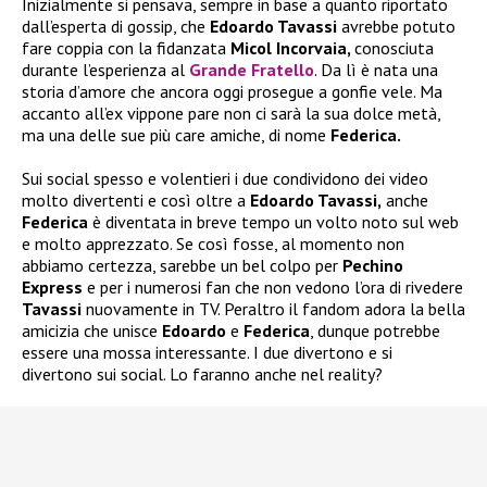
Inizialmente si pensava, sempre in base a quanto riportato
dall’esperta di gossip, che
Edoardo Tavassi
avrebbe potuto
fare coppia con la fidanzata
Micol Incorvaia,
conosciuta
durante l’esperienza al
Grande Fratello
. Da lì è nata una
storia d’amore che ancora oggi prosegue a gonfie vele. Ma
accanto all’ex vippone pare non ci sarà la sua dolce metà,
ma una delle sue più care amiche, di nome
Federica.
Sui social spesso e volentieri i due condividono dei video
molto divertenti e così oltre a
Edoardo Tavassi,
anche
Federica
è diventata in breve tempo un volto noto sul web
e molto apprezzato. Se così fosse, al momento non
abbiamo certezza, sarebbe un bel colpo per
Pechino
Express
e per i numerosi fan che non vedono l’ora di rivedere
Tavassi
nuovamente in TV. Peraltro il fandom adora la bella
amicizia che unisce
Edoardo
e
Federica
, dunque potrebbe
essere una mossa interessante. I due divertono e si
divertono sui social. Lo faranno anche nel reality?