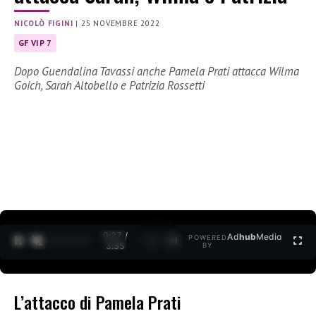
NICOLÒ FIGINI
|
25 NOVEMBRE 2022
GF VIP 7
Dopo Guendalina Tavassi anche Pamela Prati attacca Wilma
Goich, Sarah Altobello e Patrizia Rossetti
0:28 /
Ad
hub
Media
POWERED
1
/
2
3:35
BY
L’attacco di Pamela Prati