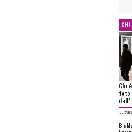
CHI
Chi 
foto
dall
LUCREZ
BigMa
Lazze