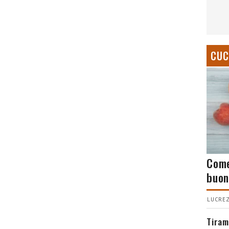
CUC
Come
buon
LUCREZ
Tiram