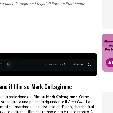
m su Mark Caltagirone I legali di Pamela Prati hanno
Ad
hub
Media
/
2
POWERED BY
cano il film su Mark Caltagirone
o la proiezione del film su
Mark Caltagirone
. Come
 stata girata una pellicola riguardante il
Prati Gate
. La
 mesi sul matrimonio più discusso dell’anno, sbarcherà al
iniziato a girare il film dal tempo e ora è tutto pronto. A