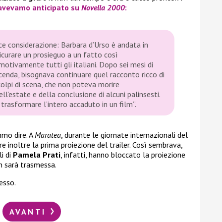
avevamo anticipato su
Novella 2000
:
ce considerazione: Barbara d’Urso è andata in
icurare un prosieguo a un fatto così
otivamente tutti gli italiani. Dopo sei mesi di
icenda, bisognava continuare quel racconto ricco di
olpi di scena, che non poteva morire
ll’estate e della conclusione di alcuni palinsesti.
 trasformare l’intero accaduto in un film”.
mmo dire. A
Maratea
, durante le giornate internazionali del
e inoltre la prima proiezione del trailer. Così sembrava,
i di
Pamela Prati
, infatti, hanno bloccato la proiezione
n sarà trasmessa.
esso.
AVANTI