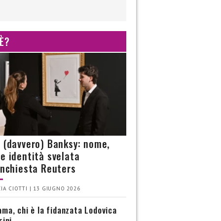
 È?
è (davvero) Banksy: nome,
 e identità svelata
’inchiesta Reuters
IA CIOTTI | 13 GIUGNO 2026
ma, chi è la fidanzata Lodovica
rini