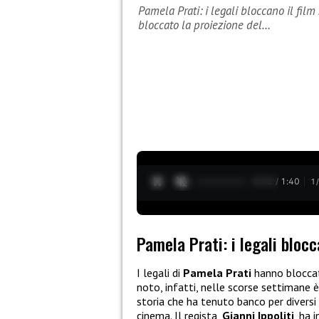
Pamela Prati: i legali bloccano il fil
bloccato la proiezione del…
0:13 / 1:40
1
Pamela Prati: i legali bloc
I legali di
Pamela Prati
hanno bloccat
noto, infatti, nelle scorse settimane è
storia che ha tenuto banco per diversi
cinema. Il regista,
Gianni Ippoliti
, ha 