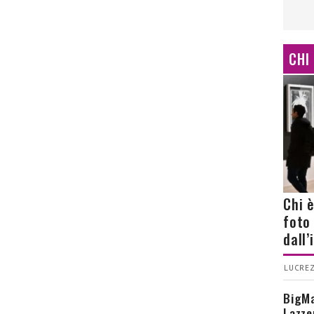
CHI
Chi 
foto
dall
LUCREZ
BigMa
Lazze