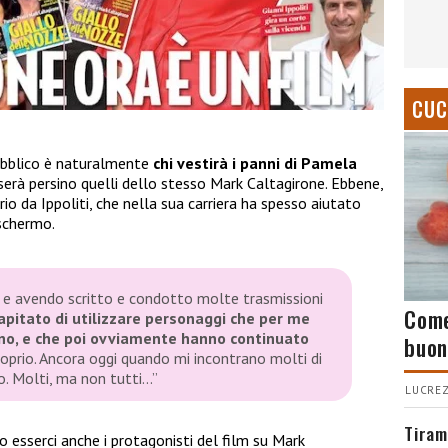
CUC
pubblico è naturalmente
chi vestirà i panni di Pamela
serà persino quelli dello stesso Mark Caltagirone. Ebbene,
io da Ippoliti, che nella sua carriera ha spesso aiutato
 schermo.
 e avendo scritto e condotto molte trasmissioni
Come
apitato di utilizzare personaggi che per me
no, e che poi ovviamente hanno continuato
buon
oprio. Ancora oggi quando mi incontrano molti di
o. Molti, ma non tutti…”
LUCREZ
Tiram
o esserci anche i protagonisti del film su Mark