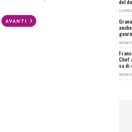
del d
LUCREZ
Grana
AVANTI
anche
gour
REDAZI
Franc
Chef 
sa di
REDAZI