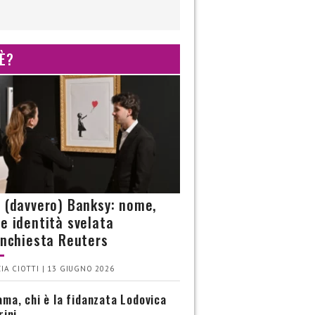
 È?
è (davvero) Banksy: nome,
 e identità svelata
’inchiesta Reuters
IA CIOTTI | 13 GIUGNO 2026
ma, chi è la fidanzata Lodovica
rini