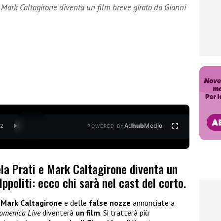
e Mark Caltagirone diventa un film breve girato da Gianni
Ad
hub
Media
/
2
POWERED BY
mela Prati e Mark Caltagirone diventa un
Ippoliti: ecco chi sarà nel cast del corto.
i
Mark Caltagirone
e delle
false nozze
annunciate a
omenica Live
diventerà
un film
. Si tratterà più