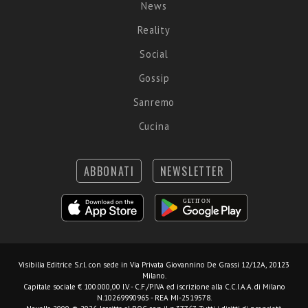
News
Reality
Social
Gossip
Sanremo
Cucina
ABBONATI
NEWSLETTER
Visibilia Editrice S.r.l.
con sede in Via Privata Giovannino De Grassi 12/12A, 20123
Milano.
Capitale sociale € 100.000,00 I.V. - C.F./P.IVA ed iscrizione alla C.C.I.A.A. di Milano
N.10269990965 - REA MI-2519578.