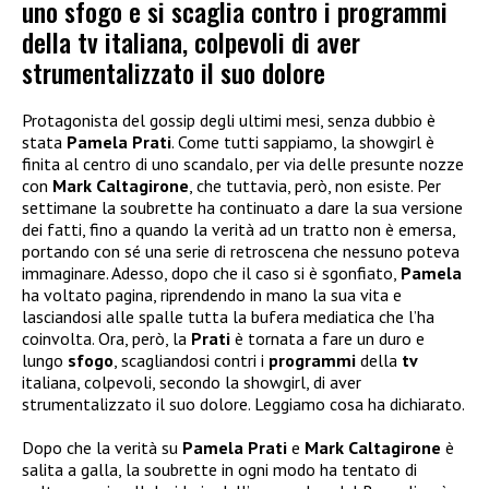
uno sfogo e si scaglia contro i programmi
della tv italiana, colpevoli di aver
strumentalizzato il suo dolore
Protagonista del gossip degli ultimi mesi, senza dubbio è
stata
Pamela Prati
. Come tutti sappiamo, la showgirl è
finita al centro di uno scandalo, per via delle presunte nozze
con
Mark Caltagirone
, che tuttavia, però, non esiste. Per
settimane la soubrette ha continuato a dare la sua versione
dei fatti, fino a quando la verità ad un tratto non è emersa,
portando con sé una serie di retroscena che nessuno poteva
immaginare. Adesso, dopo che il caso si è sgonfiato,
Pamela
ha voltato pagina, riprendendo in mano la sua vita e
lasciandosi alle spalle tutta la bufera mediatica che l’ha
coinvolta. Ora, però, la
Prati
è tornata a fare un duro e
lungo
sfogo
, scagliandosi contri i
programmi
della
tv
italiana, colpevoli, secondo la showgirl, di aver
strumentalizzato il suo dolore. Leggiamo cosa ha dichiarato.
Dopo che la verità su
Pamela Prati
e
Mark Caltagirone
è
salita a galla, la soubrette in ogni modo ha tentato di