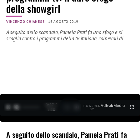
della showgirl
VINCENZO CHIANESE
|
16 AGOSTO 2019
A seguito dello scandalo, Pamela Prati fa uno sfogo e si
scaglia contro i programmi della tv italiana, colpevoli di…
0:27 /
Ad
hub
Media
POWERED
1
/
2
1:40
BY
A seguito dello scandalo, Pamela Prati fa