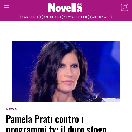
SANREMO
AMICI 24
NEWSLETTER
ABBONATI
NEWS
Pamela Prati contro i
programmi tv: il duro sfogo