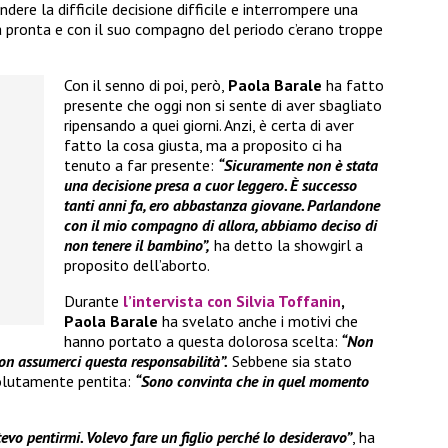
ere la difficile decisione difficile e interrompere una
a pronta e con il suo compagno del periodo c’erano troppe
Con il senno di poi, però,
Paola Barale
ha fatto
presente che oggi non si sente di aver sbagliato
ripensando a quei giorni. Anzi, è certa di aver
fatto la cosa giusta, ma a proposito ci ha
tenuto a far presente:
“Sicuramente non è stata
una decisione presa a cuor leggero. È successo
tanti anni fa, ero abbastanza giovane. Parlandone
con il mio compagno di allora, abbiamo deciso di
non tenere il bambino”,
ha detto la showgirl a
proposito dell’aborto.
Durante
l’intervista con
Silvia Toffanin
,
Paola Barale
ha svelato anche i motivi che
hanno portato a questa dolorosa scelta:
“Non
on assumerci questa responsabilità”.
Sebbene sia stato
olutamente pentita:
“Sono convinta che in quel momento
evo pentirmi. Volevo fare un figlio perché lo desideravo”
, ha