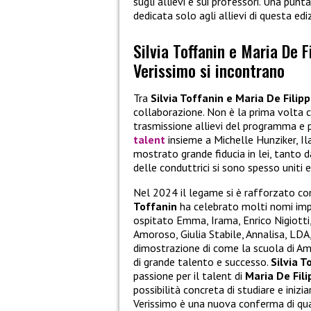
sugli allievi e sui professori. Una pun
dedicata solo agli allievi di questa edi
Silvia Toffanin e Maria De F
Verissimo si incontrano
Tra
Silvia Toffanin e Maria De Filipp
collaborazione. Non è la prima volta c
trasmissione allievi del programma e 
talent
insieme a Michelle Hunziker, Il
mostrato grande fiducia in lei, tanto 
delle conduttrici si sono spesso uniti e 
Nel 2024 il legame si è rafforzato co
Toffanin
ha celebrato molti nomi impo
ospitato Emma, Irama, Enrico Nigiotti
Amoroso, Giulia Stabile, Annalisa, LDA
dimostrazione di come la scuola di Amic
di grande talento e successo.
Silvia 
passione per il talent di
Maria De Fili
possibilità concreta di studiare e inizi
Verissimo è una nuova conferma di quant